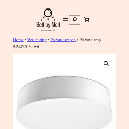
Ga
naar
Zoeken
de
inhoud
Home
/
Verlichting
/
Plafondlampen
/ Plafondlamp
ARENA 45 wit