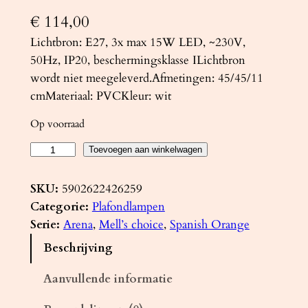
€
114,00
Lichtbron: E27, 3x max 15W LED, ~230V,
50Hz, IP20, beschermingsklasse ILichtbron
wordt niet meegeleverd.Afmetingen: 45/45/11
cmMateriaal: PVCKleur: wit
Op voorraad
P
Toevoegen aan winkelwagen
l
a
SKU:
5902622426259
f
Categorie:
Plafondlampen
o
Serie:
Arena
, 
Mell’s choice
, 
Spanish Orange
n
Beschrijving
d
l
Aanvullende informatie
a