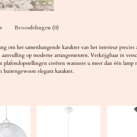
5
5
z
w
e
Beoordelingen (0)
a
r
ang om het samenhangende karakter van het interieur precies 
t
 aanvulling op moderne arrangementen. Verkrijgbaar in versch
a
an plafondopstellingen creëren wanneer u meer dan één lamp 
a
een buitengewoon elegant karakter.
n
t
a
l