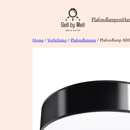
Ga
naar
Plafondlampen
Ha
de
inhoud
Home
/
Verlichting
/
Plafondlampen
/ Plafondlamp AR