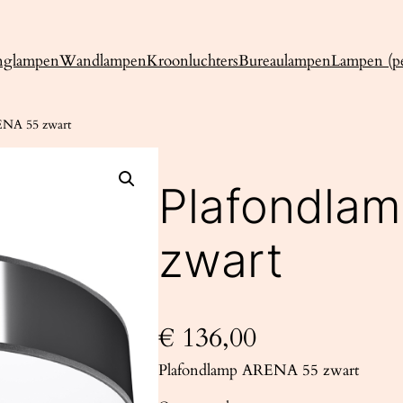
nglampen
Wandlampen
Kroonluchters
Bureaulampen
Lampen (pe
ENA 55 zwart
Plafondla
zwart
€
136,00
Plafondlamp ARENA 55 zwart