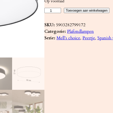
Op voorraad
P
Toevoegen aan winkelwagen
l
a
SKU:
5903282799172
f
Categorie:
Plafondlampen
o
Serie:
Mell’s choice
, 
Peertje
, 
Spanish
n
d
l
a
m
p
A
R
E
N
A