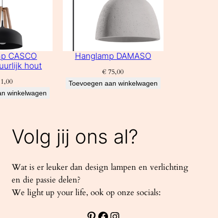
mp CASCO
Hanglamp DAMASO
uurlijk hout
€
75,00
1,00
Toevoegen aan winkelwagen
an winkelwagen
Volg jij ons al?
Wat is er leuker dan design lampen en verlichting
en die passie delen?
We light up your life, ook op onze socials:
Pinterest
Facebook
Instagram