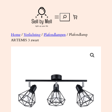
Ga
naar
Zoeken
de
inhoud
Home
/
Verlichting
/
Plafondlampen
/ Plafondlamp
ARTEMIS 3 zwart