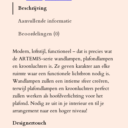
n
Beschrijving
d
l
Aanvullende informatie
a
Beoordelingen (0)
m
p
A
Modern, loftstijl, functioneel – dat is precies wat
R
de ARTEMIS-serie wandlampen, plafondlampen
T
en kroonluchters is. Ze geven karakter aan elke
E
ruimte waar een functionele lichtbron nodig is.
M
Wandlampen zullen een intieme sfeer creëren,
I
terwijl plafondlampen en kroonluchters perfect
S
zullen werken als hoofdverlichting voor het
3
plafond. Nodig ze uit in je interieur en til je
z
arrangement naar een hoger niveau!
w
Designertouch
a