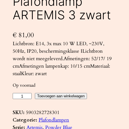
Plafondlamp
ARTEMIS 3 zwart
€
81,00
Lichtbron: E14, 3x max 10 W LED, ~230V,
50Hz, IP20, beschermingsklasse ILichtbron
wordt niet meegeleverd.Afmetingen: 52/17/ 19
cmAfmetingen lampenkap: 10/15 cmMateriaal:
staalKleur: zwart
Op voorraad
P
Toevoegen aan winkelwagen
l
a
SKU:
5903282728301
f
Categorie:
Plafondlampen
o
Serie:
Artemis
, 
Powder Blue