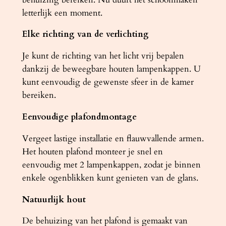
u
letterlijk een moment.
t
Elke richting van de verlichting
a
a
Je kunt de richting van het licht vrij bepalen
n
dankzij de beweegbare houten lampenkappen. U
t
kunt eenvoudig de gewenste sfeer in de kamer
a
bereiken.
l
Eenvoudige plafondmontage
Vergeet lastige installatie en flauwvallende armen.
Het houten plafond monteer je snel en
eenvoudig met 2 lampenkappen, zodat je binnen
enkele ogenblikken kunt genieten van de glans.
Natuurlijk hout
De behuizing van het plafond is gemaakt van