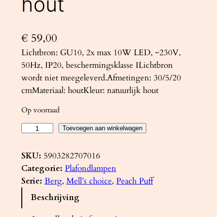
hout
€
59,00
Lichtbron: GU10, 2x max 10W LED, ~230V,
50Hz, IP20, beschermingsklasse ILichtbron
wordt niet meegeleverd.Afmetingen: 30/5/20
cmMateriaal: houtKleur: natuurlijk hout
Op voorraad
P
Toevoegen aan winkelwagen
l
a
SKU:
5903282707016
f
Categorie:
Plafondlampen
o
Serie:
Berg
, 
Mell’s choice
, 
Peach Puff
n
Beschrijving
d
l