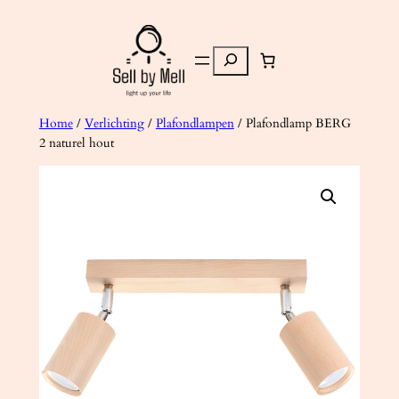
Ga
naar
Zoeken
de
inhoud
Home
/
Verlichting
/
Plafondlampen
/ Plafondlamp BERG
2 naturel hout