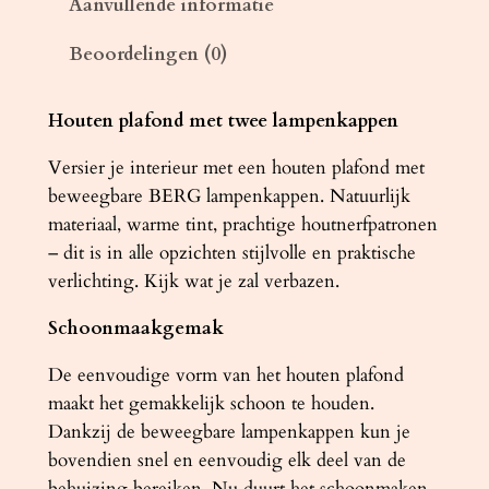
Aanvullende informatie
a
Beoordelingen (0)
m
p
B
Houten plafond met twee lampenkappen
E
Versier je interieur met een houten plafond met
R
beweegbare BERG lampenkappen. Natuurlijk
G
materiaal, warme tint, prachtige houtnerfpatronen
2
– dit is in alle opzichten stijlvolle en praktische
n
verlichting. Kijk wat je zal verbazen.
a
t
Schoonmaakgemak
u
r
De eenvoudige vorm van het houten plafond
e
maakt het gemakkelijk schoon te houden.
l
Dankzij de beweegbare lampenkappen kun je
h
bovendien snel en eenvoudig elk deel van de
o
behuizing bereiken. Nu duurt het schoonmaken