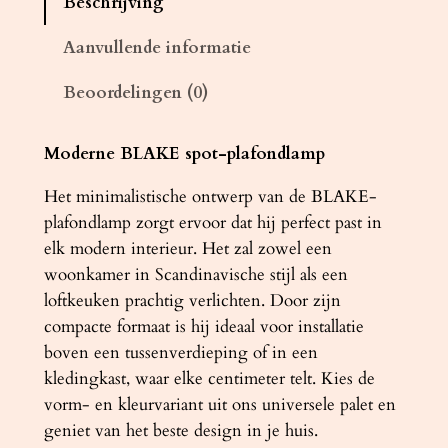
Beschrijving
d
l
Aanvullende informatie
a
Beoordelingen (0)
m
p
B
Moderne BLAKE spot-plafondlamp
L
Het minimalistische ontwerp van de BLAKE-
A
plafondlamp zorgt ervoor dat hij perfect past in
K
elk modern interieur. Het zal zowel een
E
woonkamer in Scandinavische stijl als een
g
loftkeuken prachtig verlichten. Door zijn
r
compacte formaat is hij ideaal voor installatie
i
boven een tussenverdieping of in een
j
kledingkast, waar elke centimeter telt. Kies de
s
vorm- en kleurvariant uit ons universele palet en
a
geniet van het beste design in je huis.
a