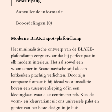
Beschrijving
d
l
Aanvullende informatie
a
Beoordelingen (0)
m
p
B
Moderne BLAKE spot-plafondlamp
L
Het minimalistische ontwerp van de BLAKE-
A
plafondlamp zorgt ervoor dat hij perfect past in
K
elk modern interieur. Het zal zowel een
E
woonkamer in Scandinavische stijl als een
z
loftkeuken prachtig verlichten. Door zijn
w
compacte formaat is hij ideaal voor installatie
a
boven een tussenverdieping of in een
r
kledingkast, waar elke centimeter telt. Kies de
t
vorm- en kleurvariant uit ons universele palet en
a
geniet van het beste design in je huis.
a