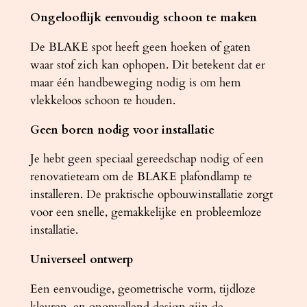
n
Ongelooflijk eenvoudig schoon te maken
t
a
De BLAKE spot heeft geen hoeken of gaten
l
waar stof zich kan ophopen. Dit betekent dat er
maar één handbeweging nodig is om hem
vlekkeloos schoon te houden.
Geen boren nodig voor installatie
Je hebt geen speciaal gereedschap nodig of een
renovatieteam om de BLAKE plafondlamp te
installeren. De praktische opbouwinstallatie zorgt
voor een snelle, gemakkelijke en probleemloze
installatie.
Universeel ontwerp
Een eenvoudige, geometrische vorm, tijdloze
kleuren, en onopvallend design zijn de