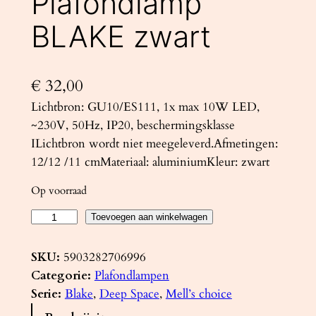
Plafondlamp
BLAKE zwart
€
32,00
Lichtbron: GU10/ES111, 1x max 10W LED,
~230V, 50Hz, IP20, beschermingsklasse
ILichtbron wordt niet meegeleverd.Afmetingen:
12/12 /11 cmMateriaal: aluminiumKleur: zwart
Op voorraad
P
Toevoegen aan winkelwagen
l
a
SKU:
5903282706996
f
Categorie:
Plafondlampen
o
Serie:
Blake
, 
Deep Space
, 
Mell’s choice
n