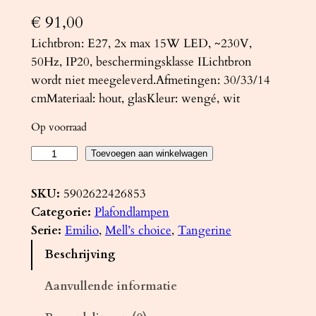
€
91,00
Lichtbron: E27, 2x max 15W LED, ~230V,
50Hz, IP20, beschermingsklasse ILichtbron
wordt niet meegeleverd.Afmetingen: 30/33/14
cmMateriaal: hout, glasKleur: wengé, wit
Op voorraad
P
Toevoegen aan winkelwagen
l
a
SKU:
5902622426853
f
Categorie:
Plafondlampen
o
Serie:
Emilio
, 
Mell’s choice
, 
Tangerine
n
Beschrijving
d
l
Aanvullende informatie
a