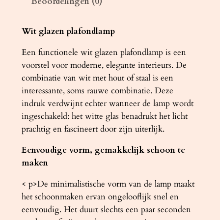
Beoordelingen (0)
m
p
E
Wit glazen plafondlamp
M
Een functionele wit glazen plafondlamp is een
I
voorstel voor moderne, elegante interieurs. De
L
combinatie van wit met hout of staal is een
I
interessante, soms rauwe combinatie. Deze
O
indruk verdwijnt echter wanneer de lamp wordt
a
ingeschakeld: het witte glas benadrukt het licht
a
prachtig en fascineert door zijn uiterlijk.
n
t
Eenvoudige vorm, gemakkelijk schoon te
a
maken
l
< p>De minimalistische vorm van de lamp maakt
het schoonmaken ervan ongelooflijk snel en
eenvoudig. Het duurt slechts een paar seconden