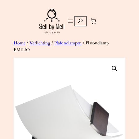
Ga
naar
Zoeken
de
inhoud
Home
/
Verlichting
/
Plafondlampen
/ Plafondlamp
EMILIO