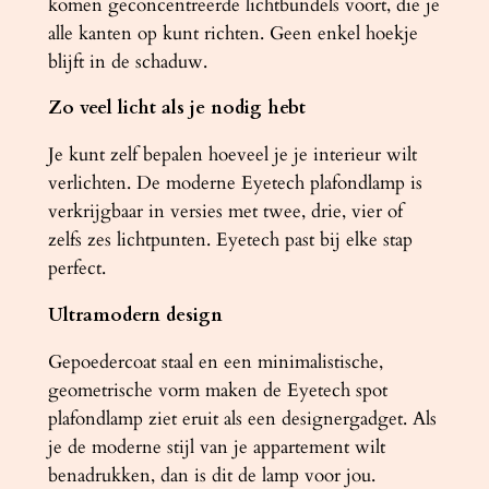
komen geconcentreerde lichtbundels voort, die je
t
alle kanten op kunt richten. Geen enkel hoekje
a
blijft in de schaduw.
l
Zo veel licht als je nodig hebt
Je kunt zelf bepalen hoeveel je je interieur wilt
verlichten. De moderne Eyetech plafondlamp is
verkrijgbaar in versies met twee, drie, vier of
zelfs zes lichtpunten. Eyetech past bij elke stap
perfect.
Ultramodern design
Gepoedercoat staal en een minimalistische,
geometrische vorm maken de Eyetech spot
plafondlamp ziet eruit als een designergadget. Als
je de moderne stijl van je appartement wilt
benadrukken, dan is dit de lamp voor jou.