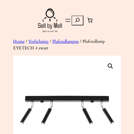
Ga
naar
Zoeken
de
inhoud
Home
/
Verlichting
/
Plafondlampen
/ Plafondlamp
EYETECH 4 zwart