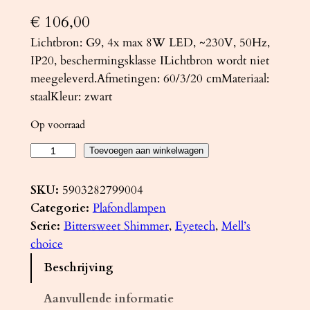
€
106,00
Lichtbron: G9, 4x max 8W LED, ~230V, 50Hz,
IP20, beschermingsklasse ILichtbron wordt niet
meegeleverd.Afmetingen: 60/3/20 cmMateriaal:
staalKleur: zwart
Op voorraad
P
Toevoegen aan winkelwagen
l
a
SKU:
5903282799004
f
Categorie:
Plafondlampen
o
Serie:
Bittersweet Shimmer
, 
Eyetech
, 
Mell’s
n
choice
d
Beschrijving
l
a
Aanvullende informatie