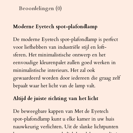
m
Beoordelingen (0)
p
E
Y
Moderne Eyetech spot-plafondlamp
E
De moderne Eyetech spot-plafondlamp is perfect
T
voor liefhebbers van industriële stijl en loft-
E
sferen. Het minimalistische ontwerp en het
C
eenvoudige kleurenpalet zullen goed werken in
H
minimalistische interieurs. Het zal ook
4
gewaardeerd worden door iedereen die graag zelf
z
bepaalt waar het licht van de lamp valt.
w
a
Altijd de juiste richting van het licht
r
t
De beweegbare kappen van Met de Eyetech
a
spot-plafondlamp kunt u elke kamer in uw huis
a
nauwkeurig verlichten. Uit de slanke lichtpunten
n