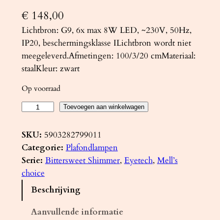
€
148,00
Lichtbron: G9, 6x max 8W LED, ~230V, 50Hz,
IP20, beschermingsklasse ILichtbron wordt niet
meegeleverd.Afmetingen: 100/3/20 cmMateriaal:
staalKleur: zwart
Op voorraad
P
Toevoegen aan winkelwagen
l
a
SKU:
5903282799011
f
Categorie:
Plafondlampen
o
Serie:
Bittersweet Shimmer
, 
Eyetech
, 
Mell’s
n
choice
d
Beschrijving
l
a
Aanvullende informatie