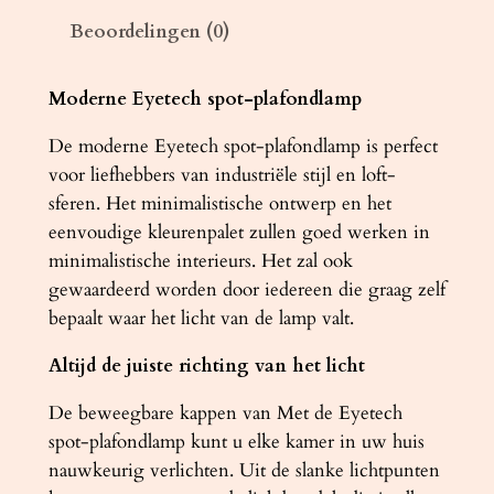
m
Beoordelingen (0)
p
E
Y
Moderne Eyetech spot-plafondlamp
E
De moderne Eyetech spot-plafondlamp is perfect
T
voor liefhebbers van industriële stijl en loft-
E
sferen. Het minimalistische ontwerp en het
C
eenvoudige kleurenpalet zullen goed werken in
H
minimalistische interieurs. Het zal ook
6
gewaardeerd worden door iedereen die graag zelf
z
bepaalt waar het licht van de lamp valt.
w
a
Altijd de juiste richting van het licht
r
t
De beweegbare kappen van Met de Eyetech
a
spot-plafondlamp kunt u elke kamer in uw huis
a
nauwkeurig verlichten. Uit de slanke lichtpunten
n