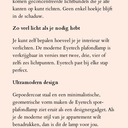
komen geconcentreerde lichtbundels die je alle
t
kanten op kunt richten. Geen enkel hoekje blijft
a
in de schaduw.
l
Zo veel licht als je nodig hebt
Je kunt zelf bepalen hoeveel je je interieur wilt
verlichten. De moderne Eyetech plafondlamp is
verkrijgbaar in versies met twee, drie, vier of
zelfs zes lichtpunten. Eyetech past bij elke stap
perfect.
Ultramodern design
Gepoedercoat staal en een minimalistische,
geometrische vorm maken de Eyetech spot-
plafondlamp ziet eruit als een designergadget. Als
je de moderne stijl van je appartement wilt
benadrukken, dan is dit de lamp voor jou.