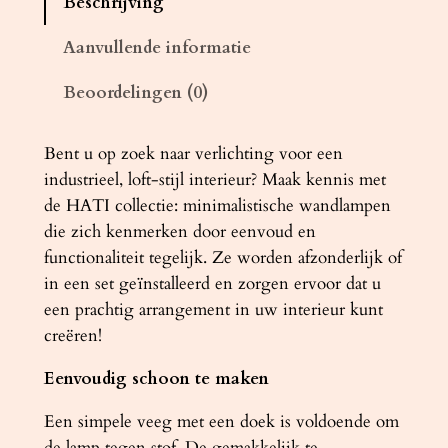
Beschrijving
d
l
Aanvullende informatie
a
Beoordelingen (0)
m
p
H
Bent u op zoek naar verlichting voor een
A
industrieel, loft-stijl interieur? Maak kennis met
T
de HATI collectie: minimalistische wandlampen
I
die zich kenmerken door eenvoud en
g
functionaliteit tegelijk. Ze worden afzonderlijk of
r
in een set geïnstalleerd en zorgen ervoor dat u
i
een prachtig arrangement in uw interieur kunt
j
creëren!
s
Eenvoudig schoon te maken
a
a
Een simpele veeg met een doek is voldoende om
n
de lamp tegen stof. De gemakkelijk te