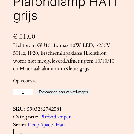
Plafondlamp HATI
grijs
€
51,00
Lichtbron: GU10, 1x max 10W LED, ~230V,
50Hz, IP20, beschermingsklasse ILichtbron
wordt niet meegeleverd.Afmetingen: 10/10/10
cmMateriaal: aluminiumKleur: grijs
Op voorraad
P
Toevoegen aan winkelwagen
l
a
SKU:
5903282742581
f
Categorie:
Plafondlampen
o
Serie:
Deep Space
, 
Hati
n