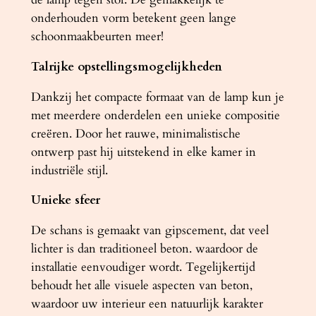
t
onderhouden vorm betekent geen lange
a
schoonmaakbeurten meer!
l
Talrijke opstellingsmogelijkheden
Dankzij het compacte formaat van de lamp kun je
met meerdere onderdelen een unieke compositie
creëren. Door het rauwe, minimalistische
ontwerp past hij uitstekend in elke kamer in
industriële stijl.
Unieke sfeer
De schans is gemaakt van gipscement, dat veel
lichter is dan traditioneel beton. waardoor de
installatie eenvoudiger wordt. Tegelijkertijd
behoudt het alle visuele aspecten van beton,
waardoor uw interieur een natuurlijk karakter