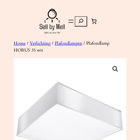
Ga
naar
Zoeken
de
inhoud
Home
/
Verlichting
/
Plafondlampen
/ Plafondlamp
HORUS 35 wit