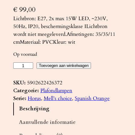
€
99,00
Lichtbron: E27, 2x max 15W LED, ~230V,
50Hz, IP20, beschermingsklasse ILichtbron
wordt niet meegeleverd.Afmetingen: 35/35/11
cmMateriaal: PVCKleur: wit
Op voorraad
P
Toevoegen aan winkelwagen
l
a
SKU:
5902622426372
f
Categorie:
Plafondlampen
o
Serie:
Horus
, 
Mell’s choice
, 
Spanish Orange
n
Beschrijving
d
l
Aanvullende informatie
a