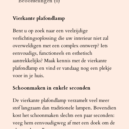
Beoordelingen (0)
m
p
H
Vierkante plafondlamp
O
Bent u op zoek naar een veelzijdige
R
verlichtingsoplossing die uw interieur niet zal
U
overweldigen met een complex ontwerp? Iets
S
eenvoudigs, functioneels en esthetisch
3
aantrekkelijks? Maak kennis met de vierkante
5
plafondlamp en vind er vandaag nog een plekje
w
voor in je huis.
i
t
Schoonmaken in enkele seconden
a
a
De vierkante plafondlamp verzamelt veel meer
n
stof langzaam dan traditionele lampen. Bovendien
t
kost het schoonmaken slechts een paar seconden:
a
veeg hem eenvoudigweg af met een doek om de
l