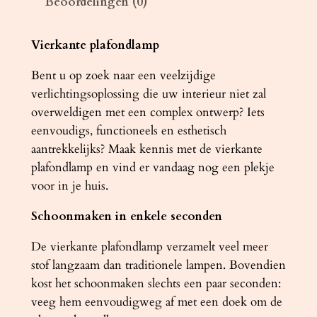
Beoordelingen (0)
m
p
H
Vierkante plafondlamp
O
Bent u op zoek naar een veelzijdige
R
verlichtingsoplossing die uw interieur niet zal
U
overweldigen met een complex ontwerp? Iets
S
eenvoudigs, functioneels en esthetisch
3
aantrekkelijks? Maak kennis met de vierkante
5
plafondlamp en vind er vandaag nog een plekje
z
voor in je huis.
w
a
Schoonmaken in enkele seconden
r
t
De vierkante plafondlamp verzamelt veel meer
a
stof langzaam dan traditionele lampen. Bovendien
a
kost het schoonmaken slechts een paar seconden:
n
veeg hem eenvoudigweg af met een doek om de
t