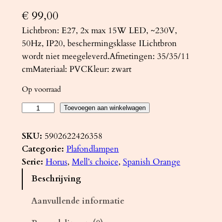
€
99,00
Lichtbron: E27, 2x max 15W LED, ~230V,
50Hz, IP20, beschermingsklasse ILichtbron
wordt niet meegeleverd.Afmetingen: 35/35/11
cmMateriaal: PVCKleur: zwart
Op voorraad
P
Toevoegen aan winkelwagen
l
a
SKU:
5902622426358
f
Categorie:
Plafondlampen
o
Serie:
Horus
, 
Mell’s choice
, 
Spanish Orange
n
Beschrijving
d
l
Aanvullende informatie
a