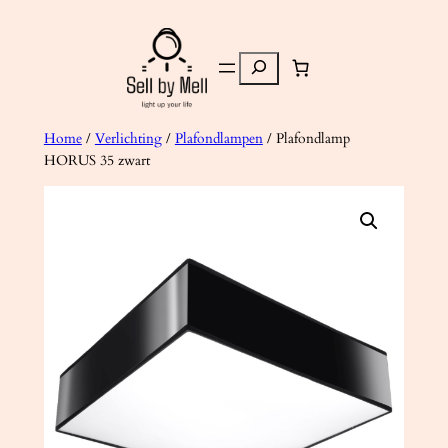
Ga
naar
Zoeken
de
inhoud
Home
/
Verlichting
/
Plafondlampen
/ Plafondlamp
HORUS 35 zwart