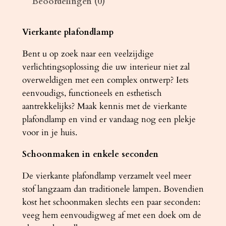
Beoordelingen (0)
m
p
H
Vierkante plafondlamp
O
Bent u op zoek naar een veelzijdige
R
verlichtingsoplossing die uw interieur niet zal
U
overweldigen met een complex ontwerp? Iets
S
eenvoudigs, functioneels en esthetisch
4
aantrekkelijks? Maak kennis met de vierkante
5
plafondlamp en vind er vandaag nog een plekje
w
voor in je huis.
i
t
Schoonmaken in enkele seconden
a
a
De vierkante plafondlamp verzamelt veel meer
n
stof langzaam dan traditionele lampen. Bovendien
t
kost het schoonmaken slechts een paar seconden:
a
veeg hem eenvoudigweg af met een doek om de
l