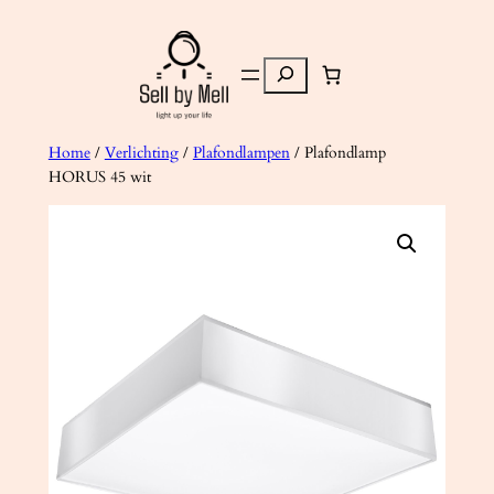
Ga
naar
Zoeken
de
inhoud
Home
/
Verlichting
/
Plafondlampen
/ Plafondlamp
HORUS 45 wit