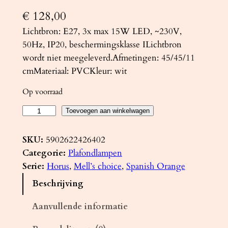
€
128,00
Lichtbron: E27, 3x max 15W LED, ~230V,
50Hz, IP20, beschermingsklasse ILichtbron
wordt niet meegeleverd.Afmetingen: 45/45/11
cmMateriaal: PVCKleur: wit
Op voorraad
P
Toevoegen aan winkelwagen
l
a
SKU:
5902622426402
f
Categorie:
Plafondlampen
o
Serie:
Horus
, 
Mell’s choice
, 
Spanish Orange
n
Beschrijving
d
l
Aanvullende informatie
a