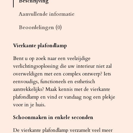
Beschrijving
d
l
Aanvullende informatie
a
Beoordelingen (0)
m
p
H
Vierkante plafondlamp
O
Bent u op zoek naar een veelzijdige
R
verlichtingsoplossing die uw interieur niet zal
U
overweldigen met een complex ontwerp? Iets
S
eenvoudigs, functioneels en esthetisch
z
aantrekkelijks? Maak kennis met de vierkante
w
plafondlamp en vind er vandaag nog een plekje
a
voor in je huis.
r
t
Schoonmaken in enkele seconden
a
a
De vierkante plafondlamp verzamelt veel meer