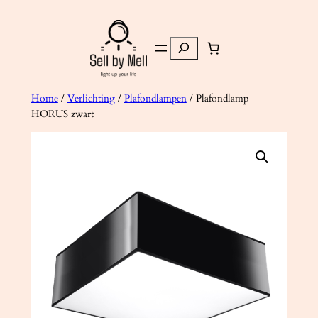
Ga
naar
Zoeken
de
inhoud
Home
/
Verlichting
/
Plafondlampen
/ Plafondlamp
HORUS zwart