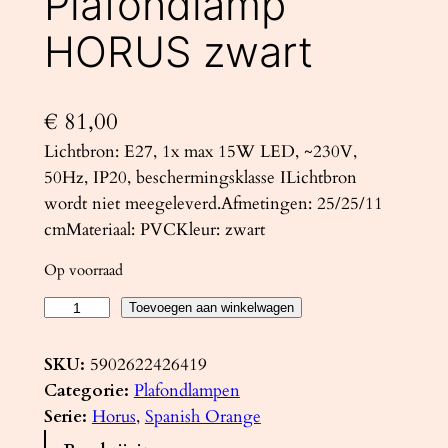
Plafondlamp
HORUS zwart
€
81,00
Lichtbron: E27, 1x max 15W LED, ~230V,
50Hz, IP20, beschermingsklasse ILichtbron
wordt niet meegeleverd.Afmetingen: 25/25/11
cmMateriaal: PVCKleur: zwart
Op voorraad
P
Toevoegen aan winkelwagen
l
a
SKU:
5902622426419
f
Categorie:
Plafondlampen
o
Serie:
Horus
, 
Spanish Orange
n