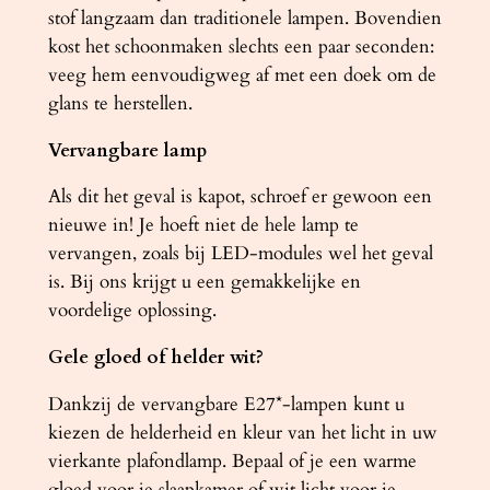
n
stof langzaam dan traditionele lampen. Bovendien
t
kost het schoonmaken slechts een paar seconden:
a
veeg hem eenvoudigweg af met een doek om de
l
glans te herstellen.
Vervangbare lamp
Als dit het geval is kapot, schroef er gewoon een
nieuwe in! Je hoeft niet de hele lamp te
vervangen, zoals bij LED-modules wel het geval
is. Bij ons krijgt u een gemakkelijke en
voordelige oplossing.
Gele gloed of helder wit?
Dankzij de vervangbare E27*-lampen kunt u
kiezen de helderheid en kleur van het licht in uw
vierkante plafondlamp. Bepaal of je een warme
gloed voor je slaapkamer of wit licht voor je