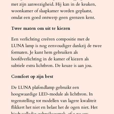
a
met zijn aanwezigheid. Hij kan in de keuken,
l
woonkamer of slaapkamer worden geplaatst,
omdat een goed ontwerp geen grenzen kent.
Twee maten om uit te kiezen
Een verlichting creëren compositie met de
LUNA lamp is nog eenvoudiger dankzij de twee
formaten. Je kunt hem gebruiken als
hoofdverlichting in de kamer of kiezen als
subtiele extra lichtbron. De keuze is aan jou.
Comfort op zijn best
De LUNA plafondlamp gebruikt een
hoogwaardige LED-module als lichtbron. In
tegenstelling tot modellen van lagere kwaliteit
flikkert het niet en belast het de ogen niet. Het
biedt volledig gebruiksgemak, of u nu uw