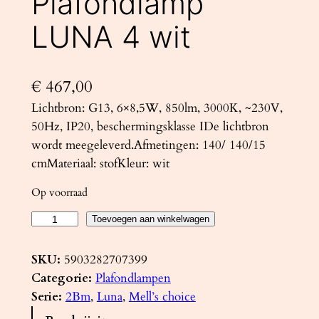
Plafondlamp
LUNA 4 wit
€
467,00
Lichtbron: G13, 6×8,5W, 850lm, 3000K, ~230V,
50Hz, IP20, beschermingsklasse IDe lichtbron
wordt meegeleverd.Afmetingen: 140/ 140/15
cmMateriaal: stofKleur: wit
Op voorraad
P
Toevoegen aan winkelwagen
l
a
SKU:
5903282707399
f
Categorie:
Plafondlampen
o
Serie:
2Bm
, 
Luna
, 
Mell’s choice
n