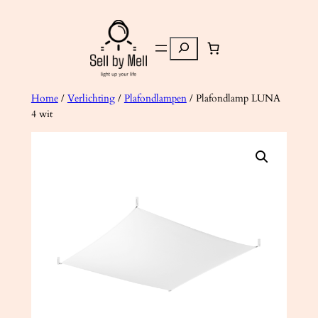
Ga
naar
Zoeken
de
inhoud
Home
/
Verlichting
/
Plafondlampen
/ Plafondlamp LUNA
4 wit