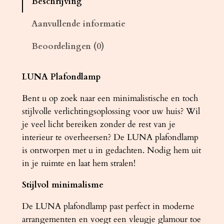
Beschrijving
d
l
Aanvullende informatie
a
Beoordelingen (0)
m
p
L
LUNA Plafondlamp
U
Bent u op zoek naar een minimalistische en toch
N
stijlvolle verlichtingsoplossing voor uw huis? Wil
A
je veel licht bereiken zonder de rest van je
4
interieur te overheersen? De LUNA plafondlamp
w
is ontworpen met u in gedachten. Nodig hem uit
i
in je ruimte en laat hem stralen!
t
a
Stijlvol minimalisme
a
n
De LUNA plafondlamp past perfect in moderne
t
arrangementen en voegt een vleugje glamour toe