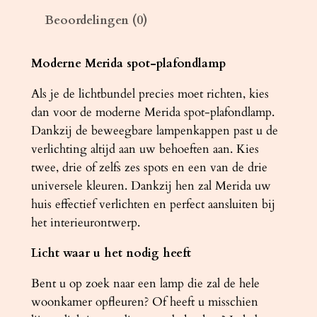
m
Beoordelingen (0)
p
M
E
Moderne Merida spot-plafondlamp
R
Als je de lichtbundel precies moet richten, kies
I
dan voor de moderne Merida spot-plafondlamp.
D
Dankzij de beweegbare lampenkappen past u de
A
verlichting altijd aan uw behoeften aan. Kies
4
twee, drie of zelfs zes spots en een van de drie
L
universele kleuren. Dankzij hen zal Merida uw
z
huis effectief verlichten en perfect aansluiten bij
w
het interieurontwerp.
a
r
Licht waar u het nodig heeft
t
a
Bent u op zoek naar een lamp die zal de hele
a
woonkamer opfleuren? Of heeft u misschien
n