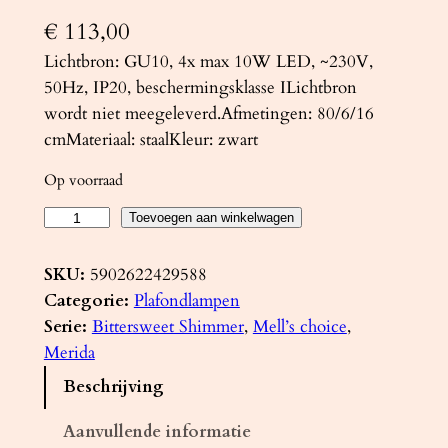
€
113,00
Lichtbron: GU10, 4x max 10W LED, ~230V,
50Hz, IP20, beschermingsklasse ILichtbron
wordt niet meegeleverd.Afmetingen: 80/6/16
cmMateriaal: staalKleur: zwart
Op voorraad
P
Toevoegen aan winkelwagen
l
a
SKU:
5902622429588
f
Categorie:
Plafondlampen
o
Serie:
Bittersweet Shimmer
, 
Mell’s choice
, 
n
Merida
d
Beschrijving
l
a
Aanvullende informatie