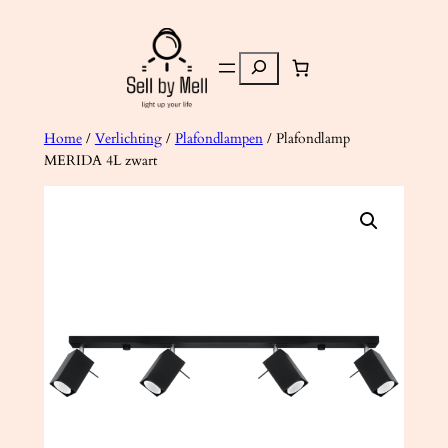
Ga
naar
Zoeken
de
inhoud
Home
/
Verlichting
/
Plafondlampen
/ Plafondlamp
MERIDA 4L zwart