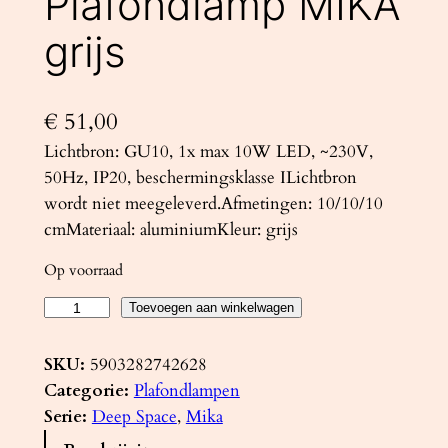
Plafondlamp MIKA
grijs
€
51,00
Lichtbron: GU10, 1x max 10W LED, ~230V,
50Hz, IP20, beschermingsklasse ILichtbron
wordt niet meegeleverd.Afmetingen: 10/10/10
cmMateriaal: aluminiumKleur: grijs
Op voorraad
P
Toevoegen aan winkelwagen
l
a
SKU:
5903282742628
f
Categorie:
Plafondlampen
o
Serie:
Deep Space
, 
Mika
n