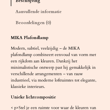
Beschrijving
d
l
Aanvullende informatie
a
Beoordelingen (0)
m
p
M
MIKA Plafondlamp
I
Modern, subtiel, veelzijdig – de MIKA
K
plafondlamp combineert eenvoud van vorm met
A
een rijkdom aan kleuren. Dankzij het
g
minimalistische ontwerp past hij gemakkelijk in
r
verschillende arrangementen – van rauw
i
industrieel, via moderne loftruimtes tot elegante,
j
klassieke interieurs.
s
a
Unieke lichtcompositie
a
n
< p>Stel je een ruimte voor waar de kleuren van