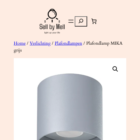
Ga
naar
Zoeken
de
inhoud
Home
/
Verlichting
/
Plafondlampen
/ Plafondlamp MIKA
grijs