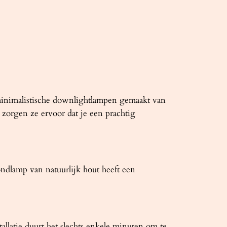
minimalistische downlightlampen gemaakt van
 zorgen ze ervoor dat je een prachtig
dlamp van natuurlijk hout heeft een
llatie duurt het slechts enkele minuten om te