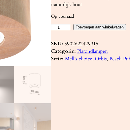
natuurlijk hout
Op voorraad
P
Toevoegen aan winkelwagen
l
a
SKU:
5902622429915
f
Categorie:
Plafondlampen
o
Serie:
Mell’s choice
, 
Orbis
, 
Peach Puf
n
d
l
a
m
p
O
R
B