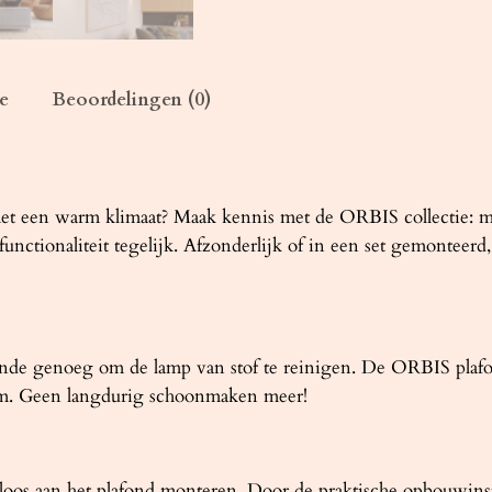
I
S
n
a
e
Beoordelingen (0)
t
u
u
r
 met een warm klimaat? Maak kennis met de ORBIS collectie: 
l
nctionaliteit tegelijk. Afzonderlijk of in een set gemonteerd,
i
j
k
h
nde genoeg om de lamp van stof te reinigen. De ORBIS plafon
o
m. Geen langdurig schoonmaken meer!
u
t
a
oos aan het plafond monteren. Door de praktische opbouwinsta