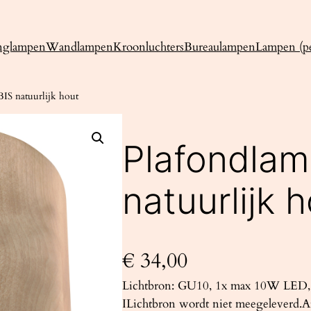
nglampen
Wandlampen
Kroonluchters
Bureaulampen
Lampen (pe
IS natuurlijk hout
Plafondla
natuurlijk 
€
34,00
Lichtbron: GU10, 1x max 10W LED, 
ILichtbron wordt niet meegeleverd.A