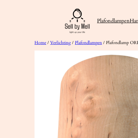
Ga
naar
Plafondlampen
Ha
de
inhoud
Home
/
Verlichting
/
Plafondlampen
/ Plafondlamp ORB