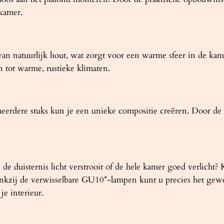
a
 kamer.
n
t
a
l
n natuurlijk hout, wat zorgt voor een warme sfeer in de kamer
n tot warme, rustieke klimaten.
eerdere stuks kun je een unieke compositie creëren. Door de u
ij de duisternis licht verstrooit of de hele kamer goed verlich
nkzij de verwisselbare GU10*-lampen kunt u precies het gewen
je interieur.