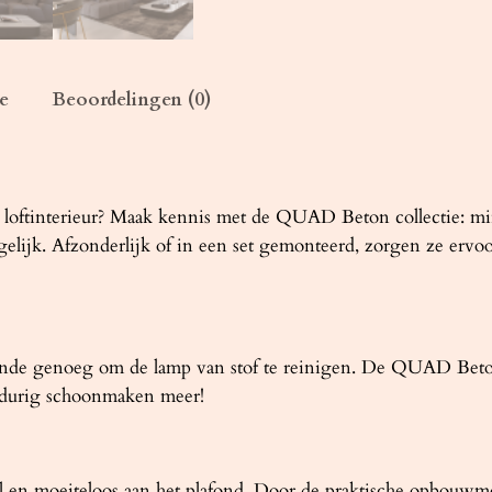
D
b
e
t
e
Beoordelingen (0)
o
n
a
a
l, loftinterieur? Maak kennis met de QUAD Beton collectie: m
n
elijk. Afzonderlijk of in een set gemonteerd, zorgen ze ervoo
t
a
l
ende genoeg om de lamp van stof te reinigen. De QUAD Beto
gdurig schoonmaken meer!
n moeiteloos aan het plafond. Door de praktische opbouwmon