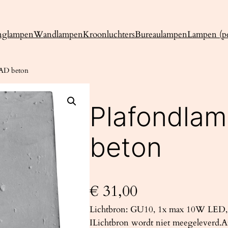
nglampen
Wandlampen
Kroonluchters
Bureaulampen
Lampen (pe
AD beton
Plafondla
beton
€
31,00
Lichtbron: GU10, 1x max 10W LED, 
ILichtbron wordt niet meegeleverd.A