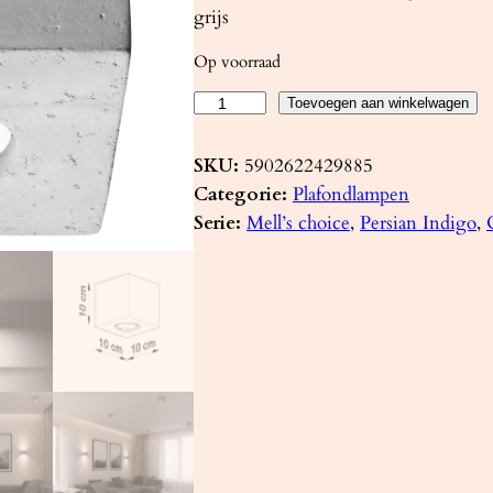
grijs
Op voorraad
P
Toevoegen aan winkelwagen
l
a
SKU:
5902622429885
f
Categorie:
Plafondlampen
o
Serie:
Mell’s choice
, 
Persian Indigo
, 
n
d
l
a
m
p
Q
U
A