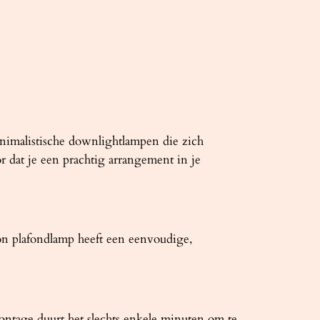
inimalistische downlightlampen die zich
r dat je een prachtig arrangement in je
n plafondlamp heeft een eenvoudige,
tage duurt het slechts enkele minuten om te