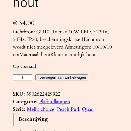
hout
€
34,00
Lichtbron: GU10, 1x max 10W LED, ~230V,
50Hz, IP20, beschermingsklasse ILichtbron
wordt niet meegeleverd.Afmetingen: 10/10/10
cmMateriaal: houtKleur: natuurlijk hout
Op voorraad
P
Toevoegen aan winkelwagen
l
a
SKU:
5902622429922
f
Categorie:
Plafondlampen
o
Serie:
Mell’s choice
, 
Peach Puff
, 
Quad
n
Beschrijving
d
l