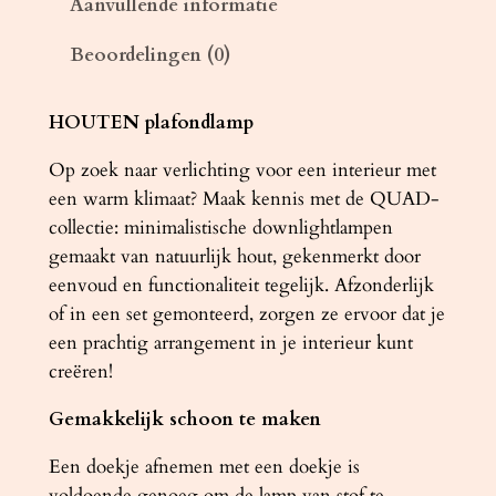
Aanvullende informatie
a
Beoordelingen (0)
m
p
Q
HOUTEN plafondlamp
U
Op zoek naar verlichting voor een interieur met
A
een warm klimaat? Maak kennis met de QUAD-
D
collectie: minimalistische downlightlampen
n
gemaakt van natuurlijk hout, gekenmerkt door
a
eenvoud en functionaliteit tegelijk. Afzonderlijk
t
of in een set gemonteerd, zorgen ze ervoor dat je
u
een prachtig arrangement in je interieur kunt
u
creëren!
r
l
Gemakkelijk schoon te maken
i
j
Een doekje afnemen met een doekje is
k
voldoende genoeg om de lamp van stof te