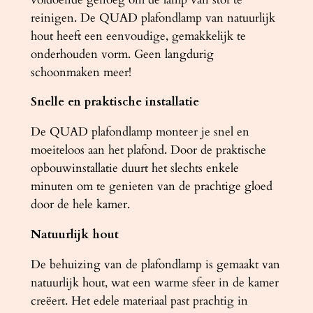
h
reinigen. De QUAD plafondlamp van natuurlijk
o
hout heeft een eenvoudige, gemakkelijk te
u
onderhouden vorm. Geen langdurig
t
schoonmaken meer!
a
Snelle en praktische installatie
a
n
De QUAD plafondlamp monteer je snel en
t
moeiteloos aan het plafond. Door de praktische
a
opbouwinstallatie duurt het slechts enkele
l
minuten om te genieten van de prachtige gloed
door de hele kamer.
Natuurlijk hout
De behuizing van de plafondlamp is gemaakt van
natuurlijk hout, wat een warme sfeer in de kamer
creëert. Het edele materiaal past prachtig in