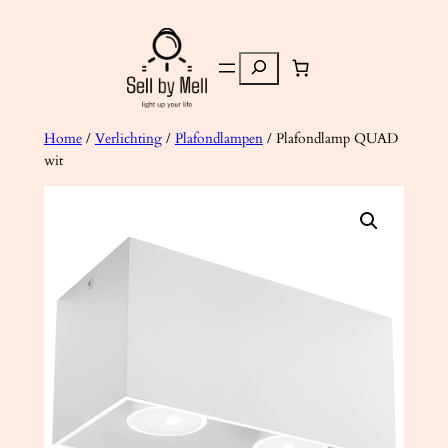
Ga
naar
Zoeken
de
inhoud
Home
/
Verlichting
/
Plafondlampen
/ Plafondlamp QUAD
wit