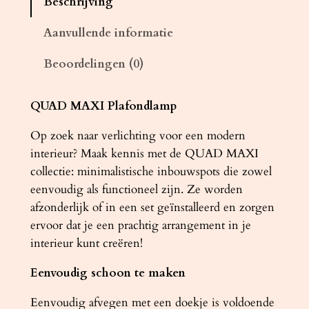
Beschrijving
d
l
Aanvullende informatie
a
Beoordelingen (0)
m
p
Q
QUAD MAXI Plafondlamp
U
Op zoek naar verlichting voor een modern
A
interieur? Maak kennis met de QUAD MAXI
D
collectie: minimalistische inbouwspots die zowel
w
eenvoudig als functioneel zijn. Ze worden
i
afzonderlijk of in een set geïnstalleerd en zorgen
t
ervoor dat je een prachtig arrangement in je
a
interieur kunt creëren!
a
n
Eenvoudig schoon te maken
t
a
Eenvoudig afvegen met een doekje is voldoende