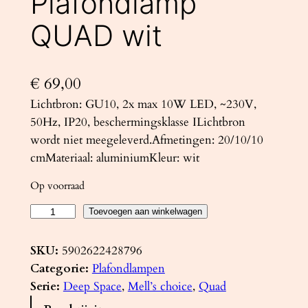
Plafondlamp
QUAD wit
€
69,00
Lichtbron: GU10, 2x max 10W LED, ~230V,
50Hz, IP20, beschermingsklasse ILichtbron
wordt niet meegeleverd.Afmetingen: 20/10/10
cmMateriaal: aluminiumKleur: wit
Op voorraad
P
Toevoegen aan winkelwagen
l
a
SKU:
5902622428796
f
Categorie:
Plafondlampen
o
Serie:
Deep Space
, 
Mell’s choice
, 
Quad
n