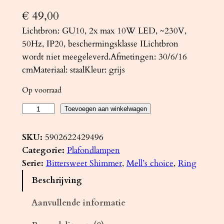
€
49,00
Lichtbron: GU10, 2x max 10W LED, ~230V,
50Hz, IP20, beschermingsklasse ILichtbron
wordt niet meegeleverd.Afmetingen: 30/6/16
cmMateriaal: staalKleur: grijs
Op voorraad
P
Toevoegen aan winkelwagen
l
a
SKU:
5902622429496
f
Categorie:
Plafondlampen
o
Serie:
Bittersweet Shimmer
, 
Mell’s choice
, 
Ring
n
Beschrijving
d
l
Aanvullende informatie
a