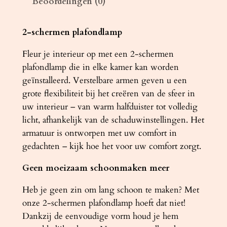
Beoordelingen (0)
m
p
R
2-schermen plafondlamp
I
Fleur je interieur op met een 2-schermen
N
plafondlamp die in elke kamer kan worden
G
geïnstalleerd. Verstelbare armen geven u een
2
grote flexibiliteit bij het creëren van de sfeer in
g
uw interieur – van warm halfduister tot volledig
r
licht, afhankelijk van de schaduwinstellingen. Het
i
armatuur is ontworpen met uw comfort in
j
gedachten – kijk hoe het voor uw comfort zorgt.
s
a
Geen moeizaam schoonmaken meer
a
n
Heb je geen zin om lang schoon te maken? Met
t
onze 2-schermen plafondlamp hoeft dat niet!
a
Dankzij de eenvoudige vorm houd je hem
l