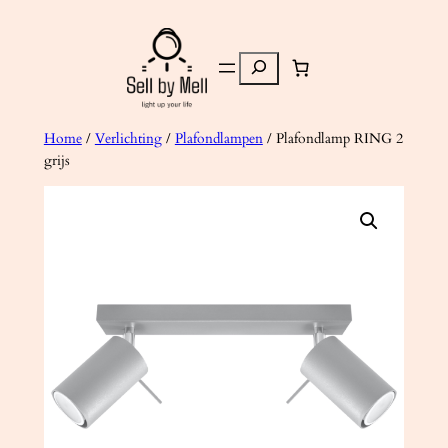
Ga
naar
Zoeken
de
inhoud
Home
/
Verlichting
/
Plafondlampen
/ Plafondlamp RING 2
grijs