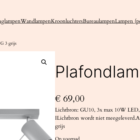
nglampen
Wandlampen
Kroonluchters
Bureaulampen
Lampen (pe
G 3 grijs
Plafondlam
€
69,00
Lichtbron: GU10, 3x max 10W LED, 
ILichtbron wordt niet meegeleverd.Af
grijs
Op voorraad