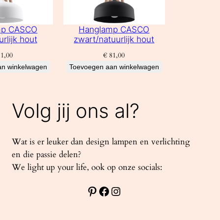
mp CASCO
Hanglamp CASCO
urlijk hout
zwart/natuurlijk hout
1,00
€
81,00
an winkelwagen
Toevoegen aan winkelwagen
Volg jij ons al?
Wat is er leuker dan design lampen en verlichting
en die passie delen?
We light up your life, ook op onze socials:
Pinterest
Facebook
Instagram