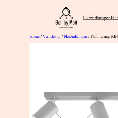
Ga
naar
Plafondlampen
Ha
de
inhoud
Home
/
Verlichting
/
Plafondlampen
/ Plafondlamp RIN