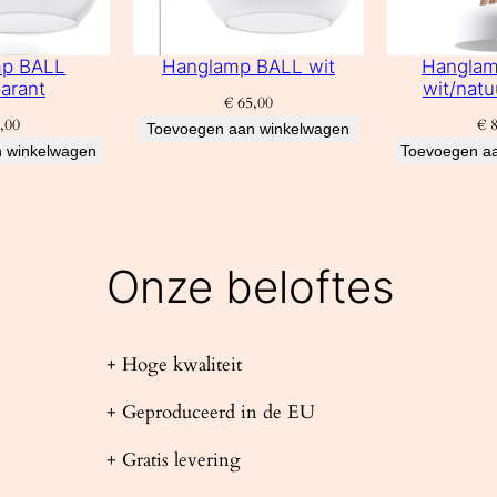
mp BALL
Hanglamp BALL wit
Hangla
arant
wit/natu
€
65,00
,00
€
8
Toevoegen aan winkelwagen
 winkelwagen
Toevoegen a
Onze beloftes
+ Hoge kwaliteit
+ Geproduceerd in de EU
+ Gratis levering