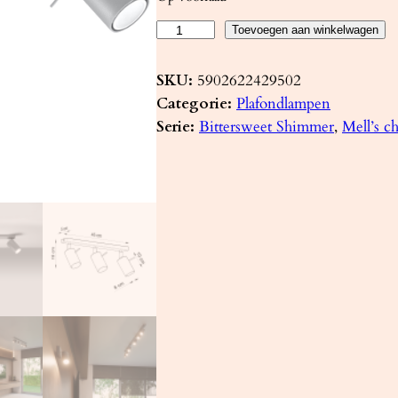
P
Toevoegen aan winkelwagen
l
a
SKU:
5902622429502
f
Categorie:
Plafondlampen
o
Serie:
Bittersweet Shimmer
, 
Mell’s c
n
d
l
a
m
p
R
I
N
G
3