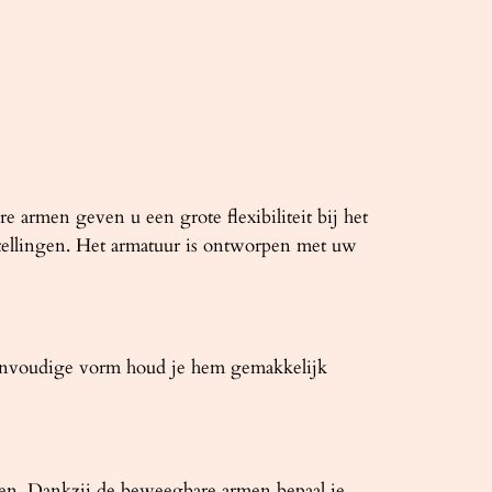
e armen geven u een grote flexibiliteit bij het
nstellingen. Het armatuur is ontworpen met uw
eenvoudige vorm houd je hem gemakkelijk
ëren. Dankzij de beweegbare armen bepaal je