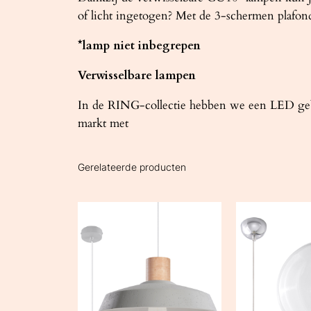
of licht ingetogen? Met de 3-schermen plafon
*lamp niet inbegrepen
Verwisselbare lampen
In de RING-collectie hebben we een LED gebru
markt met
Gerelateerde producten