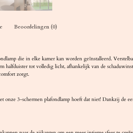
g
r
i
j
e
Beoordelingen (0)
s
a
a
n
ndlamp die in elke kamer kan worden geïnstalleerd. Verstelbar
t
m halfduister tot volledig licht, afhankelijk van de schaduwi
a
comfort zorgt.
l
t onze 3-schermen plafondlamp hoeft dat niet! Dankzij de 
penkappen naar de zijkanten om een ​​meer intieme sfeer te cre