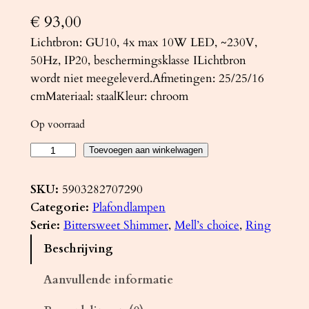
€
93,00
Lichtbron: GU10, 4x max 10W LED, ~230V,
50Hz, IP20, beschermingsklasse ILichtbron
wordt niet meegeleverd.Afmetingen: 25/25/16
cmMateriaal: staalKleur: chroom
Op voorraad
P
Toevoegen aan winkelwagen
l
a
SKU:
5903282707290
f
Categorie:
Plafondlampen
o
Serie:
Bittersweet Shimmer
, 
Mell’s choice
, 
Ring
n
Beschrijving
d
l
Aanvullende informatie
a