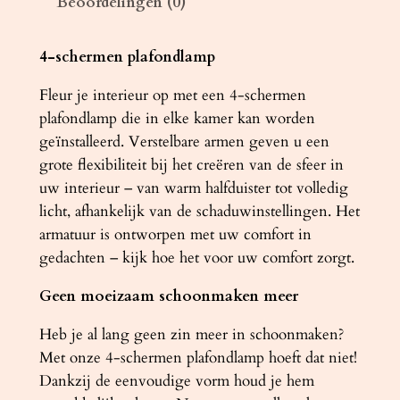
Beoordelingen (0)
m
p
R
4-schermen plafondlamp
I
Fleur je interieur op met een 4-schermen
N
plafondlamp die in elke kamer kan worden
G
geïnstalleerd. Verstelbare armen geven u een
4
grote flexibiliteit bij het creëren van de sfeer in
c
uw interieur – van warm halfduister tot volledig
h
licht, afhankelijk van de schaduwinstellingen. Het
r
armatuur is ontworpen met uw comfort in
o
gedachten – kijk hoe het voor uw comfort zorgt.
o
m
Geen moeizaam schoonmaken meer
a
a
Heb je al lang geen zin meer in schoonmaken?
n
Met onze 4-schermen plafondlamp hoeft dat niet!
t
Dankzij de eenvoudige vorm houd je hem
a