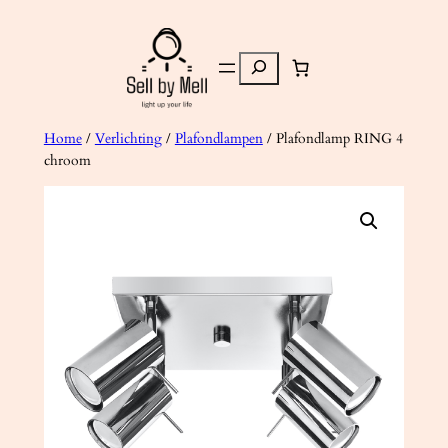
Ga
naar
Zoeken
de
inhoud
Home
/
Verlichting
/
Plafondlampen
/ Plafondlamp RING 4
chroom