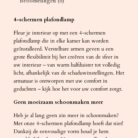
Beoordelingen (0)
m
p
R
4-schermen plafondlamp
I
Fleur je interieur op met een 4-schermen
N
plafondlamp die in elke kamer kan worden
G
geïnstalleerd. Verstelbare armen geven u een
4
grote flexibiliteit bij het creëren van de sfeer in
L
uw interieur – van warm halfduister tot volledig
w
licht, afhankelijk van de schaduwinstellingen. Het
i
armatuur is ontworpen met uw comfort in
t
gedachten – kijk hoe het voor uw comfort zorgt.
a
a
Geen moeizaam schoonmaken meer
n
t
Heb je al lang geen zin meer in schoonmaken?
a
Met onze 4-schermen plafondlamp hoeft dat niet!
l
Dankzij de eenvoudige vorm houd je hem