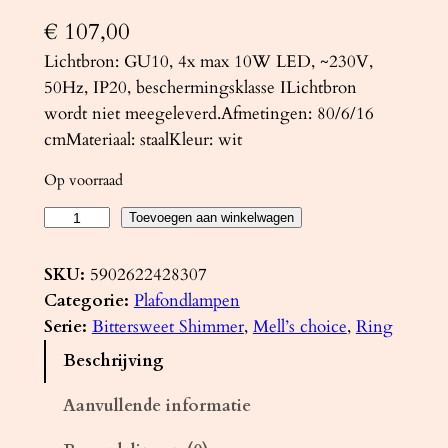
€
107,00
Lichtbron: GU10, 4x max 10W LED, ~230V,
50Hz, IP20, beschermingsklasse ILichtbron
wordt niet meegeleverd.Afmetingen: 80/6/16
cmMateriaal: staalKleur: wit
Op voorraad
P
Toevoegen aan winkelwagen
l
a
SKU:
5902622428307
f
Categorie:
Plafondlampen
o
Serie:
Bittersweet Shimmer
, 
Mell’s choice
, 
Ring
n
Beschrijving
d
l
Aanvullende informatie
a