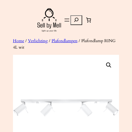
Ga
naar
Zoeken
de
inhoud
Home
/
Verlichting
/
Plafondlampen
/ Plafondlamp RING
4L wit