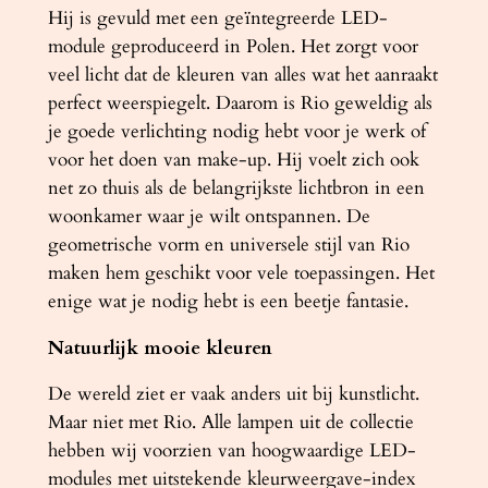
0
Hij is gevuld met een geïntegreerde LED-
K
module geproduceerd in Polen. Het zorgt voor
a
veel licht dat de kleuren van alles wat het aanraakt
a
perfect weerspiegelt. Daarom is Rio geweldig als
n
je goede verlichting nodig hebt voor je werk of
t
voor het doen van make-up. Hij voelt zich ook
a
net zo thuis als de belangrijkste lichtbron in een
l
woonkamer waar je wilt ontspannen. De
geometrische vorm en universele stijl van Rio
maken hem geschikt voor vele toepassingen. Het
enige wat je nodig hebt is een beetje fantasie.
Natuurlijk mooie kleuren
De wereld ziet er vaak anders uit bij kunstlicht.
Maar niet met Rio. Alle lampen uit de collectie
hebben wij voorzien van hoogwaardige LED-
modules met uitstekende kleurweergave-index