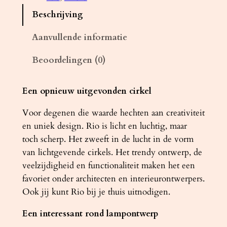
n
Beschrijving
d
l
Aanvullende informatie
a
Beoordelingen (0)
m
p
R
Een opnieuw uitgevonden cirkel
I
Voor degenen die waarde hechten aan creativiteit
O
en uniek design. Rio is licht en luchtig, maar
5
toch scherp. Het zweeft in de lucht in de vorm
5
van lichtgevende cirkels. Het trendy ontwerp, de
w
veelzijdigheid en functionaliteit maken het een
i
favoriet onder architecten en interieurontwerpers.
t
Ook jij kunt Rio bij je thuis uitnodigen.
4
0
Een interessant rond lampontwerp
0