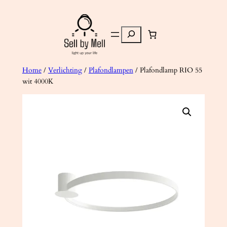
Ga
naar
Zoeken
de
inhoud
Home
/
Verlichting
/
Plafondlampen
/ Plafondlamp RIO 55
wit 4000K