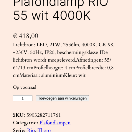
Plafondlamp RIO
55 wit 4000K
€
418,00
Lichtbron: LED, 21W, 2536lm, 4000K, CRI98,
~230V, 50Hz, IP20, beschermingsklasse IDe
lichtbron wordt meegeleverd.Afmetingen: 55/
61/13 cmProfielhoogte: 4 cmProfielbreedte: 0,8
cmMateriaal: aluminiumKleur: wit
Op voorraad
P
Toevoegen aan winkelwagen
l
a
SKU:
5903282711761
f
Categorie:
Plafondlampen
o
Serie:
Rio
, 
Thoro