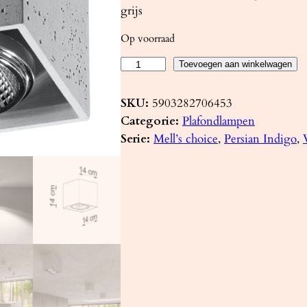
grijs
Op voorraad
P
Toevoegen aan winkelwagen
l
a
SKU:
5903282706453
f
Categorie:
Plafondlampen
o
Serie:
Mell’s choice
, 
Persian Indigo
, 
n
d
l
a
m
p
V
A
L