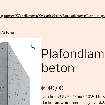
nglampen
Wandlampen
Kroonluchters
Bureaulampen
Lampen (pe
LDE beton
Plafondla
beton
€
40,00
Lichtbron: GU10, 1x max 10W LED, 
ILichtbron wordt niet meegeleverd.A