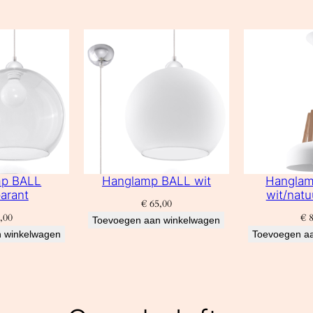
mp BALL
Hanglamp BALL wit
Hangla
arant
wit/natu
€
65,00
,00
€
8
Toevoegen aan winkelwagen
 winkelwagen
Toevoegen a