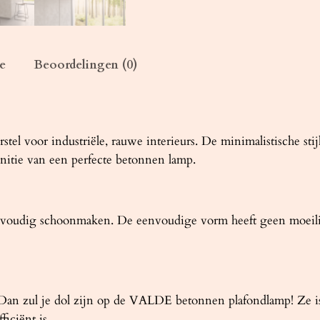
D
E
b
e
e
Beoordelingen (0)
t
o
n
a
l voor industriële, rauwe interieurs. De minimalistische sti
a
initie van een perfecte betonnen lamp.
n
t
a
oudig schoonmaken. De eenvoudige vorm heeft geen moeilij
l
 Dan zul je dol zijn op de VALDE betonnen plafondlamp! Ze i
iciënt is.