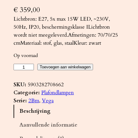
€
359,00
Lichtbron: E27, 5x max 15W LED, ~230V,
50Hz, IP20, beschermingsklasse ILichtbron
wordt niet meegeleverd.Afmetingen: 70/70/25
cmMateriaal: stof, glas, staalKleur: zwart
Op voorraad
P
Toevoegen aan winkelwagen
l
a
SKU:
5903282708662
f
Categorie:
Plafondlampen
o
Serie:
2Bm
, 
Vega
n
Beschrijving
d
l
Aanvullende informatie
a