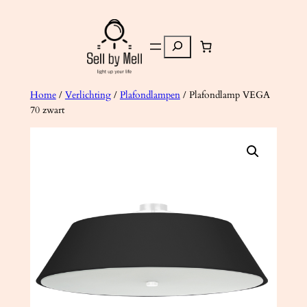
Ga
naar
Zoeken
de
inhoud
Home
/
Verlichting
/
Plafondlampen
/ Plafondlamp VEGA
70 zwart