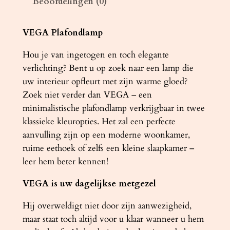
Beoordelingen (0)
m
p
V
VEGA Plafondlamp
E
Hou je van ingetogen en toch elegante
G
verlichting? Bent u op zoek naar een lamp die
A
uw interieur opfleurt met zijn warme gloed?
7
Zoek niet verder dan VEGA – een
0
minimalistische plafondlamp verkrijgbaar in twee
z
klassieke kleuropties. Het zal een perfecte
w
aanvulling zijn op een moderne woonkamer,
a
ruime eethoek of zelfs een kleine slaapkamer –
r
leer hem beter kennen!
t
a
VEGA is uw dagelijkse metgezel
a
n
Hij overweldigt niet door zijn aanwezigheid,
t
maar staat toch altijd voor u klaar wanneer u hem
a