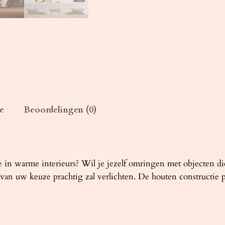
E
6
e
i
k
e
n
a
e
Beoordelingen (0)
a
n
t
a
l
te in warme interieurs? Wil je jezelf omringen met objecten 
an uw keuze prachtig zal verlichten. De houten constructie pa