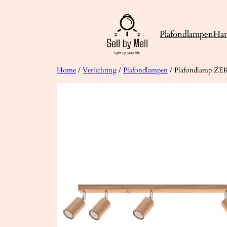
Ga
naar
Plafondlampen
Ha
de
inhoud
Home
/
Verlichting
/
Plafondlampen
/ Plafondlamp ZEK