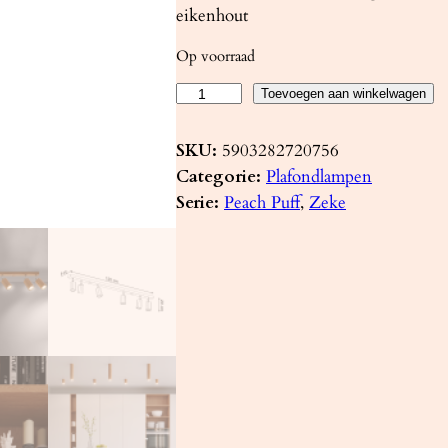
eikenhout
Op voorraad
P
Toevoegen aan winkelwagen
l
a
SKU:
5903282720756
f
Categorie:
Plafondlampen
o
Serie:
Peach Puff
, 
Zeke
n
d
l
a
m
p
Z
E
K