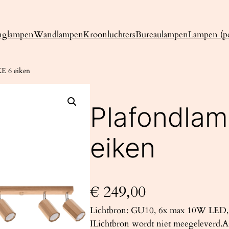
nglampen
Wandlampen
Kroonluchters
Bureaulampen
Lampen (pe
E 6 eiken
Plafondla
eiken
€
249,00
Lichtbron: GU10, 6x max 10W LED, 
ILichtbron wordt niet meegeleverd.A