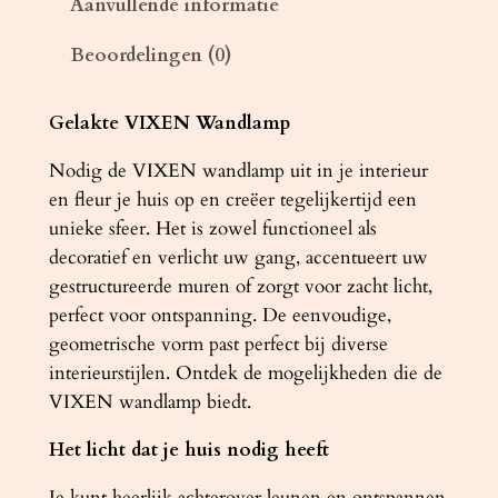
Aanvullende informatie
a
Beoordelingen (0)
n
d
l
Gelakte VIXEN Wandlamp
a
Nodig de VIXEN wandlamp uit in je interieur
m
en fleur je huis op en creëer tegelijkertijd een
p
unieke sfeer. Het is zowel functioneel als
V
decoratief en verlicht uw gang, accentueert uw
I
gestructureerde muren of zorgt voor zacht licht,
X
perfect voor ontspanning. De eenvoudige,
E
geometrische vorm past perfect bij diverse
N
interieurstijlen. Ontdek de mogelijkheden die de
w
VIXEN wandlamp biedt.
i
t
Het licht dat je huis nodig heeft
g
l
Je kunt heerlijk achterover leunen en ontspannen