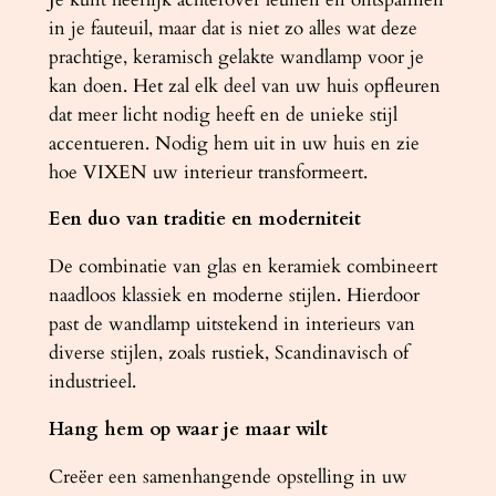
a
in je fauteuil, maar dat is niet zo alles wat deze
n
prachtige, keramisch gelakte wandlamp voor je
s
kan doen. Het zal elk deel van uw huis opfleuren
a
dat meer licht nodig heeft en de unieke stijl
a
accentueren. Nodig hem uit in uw huis en zie
n
hoe VIXEN uw interieur transformeert.
t
Een duo van traditie en moderniteit
a
l
De combinatie van glas en keramiek combineert
naadloos klassiek en moderne stijlen. Hierdoor
past de wandlamp uitstekend in interieurs van
diverse stijlen, zoals rustiek, Scandinavisch of
industrieel.
Hang hem op waar je maar wilt
Creëer een samenhangende opstelling in uw