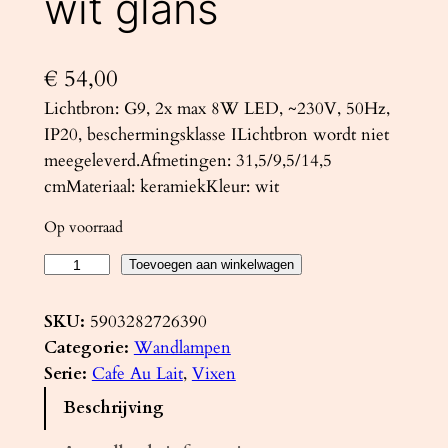
wit glans
€
54,00
Lichtbron: G9, 2x max 8W LED, ~230V, 50Hz,
IP20, beschermingsklasse ILichtbron wordt niet
meegeleverd.Afmetingen: 31,5/9,5/14,5
cmMateriaal: keramiekKleur: wit
Op voorraad
G
Toevoegen aan winkelwagen
e
l
SKU:
5903282726390
a
Categorie:
Wandlampen
k
Serie:
Cafe Au Lait
, 
Vixen
t
Beschrijving
e
w