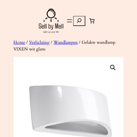
Ga
naar
Zoeken
de
inhoud
Home
/
Verlichting
/
Wandlampen
/ Gelakte wandlamp
VIXEN wit glans