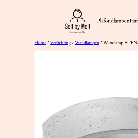
Ga
naar
Plafondlampen
Ha
de
inhoud
Home
/
Verlichting
/
Wandlampen
/ Wandlamp ATENA