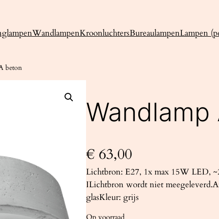
nglampen
Wandlampen
Kroonluchters
Bureaulampen
Lampen (pe
 beton
Wandlamp 
€
63,00
Lichtbron: E27, 1x max 15W LED, ~2
ILichtbron wordt niet meegeleverd.A
glasKleur: grijs
Op voorraad