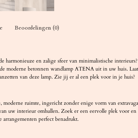
o
n
a
a
e
Beoordelingen (0)
n
t
a
l
de harmonieuze en zalige sfeer van minimalistische interieurs
e moderne betonnen wandlamp ATENA uit in uw huis. Laat je
nzetten van deze lamp. Zie jij er al een plek voor in je huis?
te, moderne ruimte, ingericht zonder enige vorm van extravag
an uw interieur omhullen. Zoek er een eervolle plek voor en
ne arrangementen perfect benadrukt.