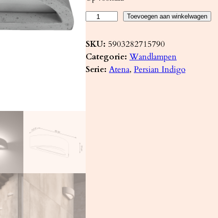
W
Toevoegen aan winkelwagen
a
n
SKU:
5903282715790
d
Categorie:
Wandlampen
l
Serie:
Atena
, 
Persian Indigo
a
m
p
A
T
E
N
A
b
e
t