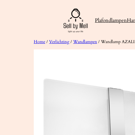
Ga
naar
Plafondlampen
Ha
de
inhoud
Home
/
Verlichting
/
Wandlampen
/ Wandlamp AZAL