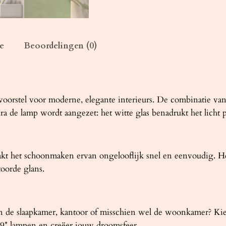
n
t
a
l
e
Beoordelingen (0)
oorstel voor moderne, elegante interieurs. De combinatie van 
 de lamp wordt aangezet: het witte glas benadrukt het licht pra
t het schoonmaken ervan ongelooflijk snel en eenvoudig. He
toorde glans.
n de slaapkamer, kantoor of misschien wel de woonkamer? Kies
G9* lampen en creëer jouw droomsfeer.