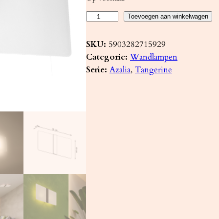
W
Toevoegen aan winkelwagen
a
n
SKU:
5903282715929
d
Categorie:
Wandlampen
l
Serie:
Azalia
, 
Tangerine
a
m
p
A
Z
A
L
I
A
a
a