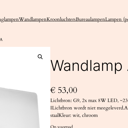
nglampen
Wandlampen
Kroonluchters
Bureaulampen
Lampen (pe
IA
Wandlamp 
€
53,00
Lichtbron: G9, 2x max 8W LED, ~230
ILichtbron wordt niet meegeleverd.Af
staalKleur: wit, chroom
Op voorraad