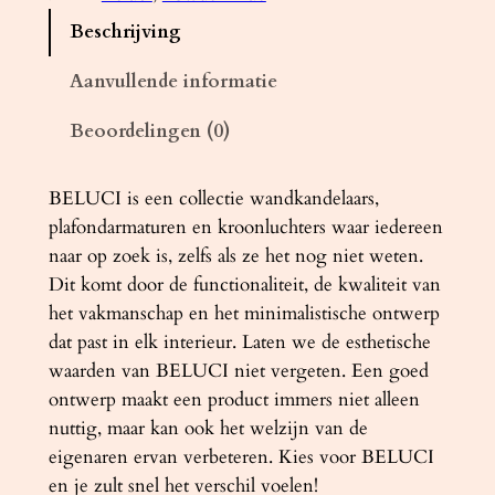
a
Beschrijving
m
p
Aanvullende informatie
B
Beoordelingen (0)
E
L
U
BELUCI is een collectie wandkandelaars,
C
plafondarmaturen en kroonluchters waar iedereen
I
naar op zoek is, zelfs als ze het nog niet weten.
1
Dit komt door de functionaliteit, de kwaliteit van
w
het vakmanschap en het minimalistische ontwerp
i
dat past in elk interieur. Laten we de esthetische
t
waarden van BELUCI niet vergeten. Een goed
a
ontwerp maakt een product immers niet alleen
a
nuttig, maar kan ook het welzijn van de
n
eigenaren ervan verbeteren. Kies voor BELUCI
t
en je zult snel het verschil voelen!