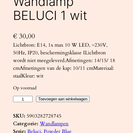
Wandlamp
BELUCI 1 wit
€
30,00
Lichtbron: E14, 1x max 10 W LED, ~230V,
50Hz, IP20, beschermingsklasse ILichtbron
wordt niet meegeleverd.Afmetingen: 14/15/ 18
cmAfmetingen van de kap: 10/11 cmMateriaal:
staalKleur: wit
Op voorraad
W
Toevoegen aan winkelwagen
a
n
SKU:
5903282728745
d
Categorie:
Wandlampen
l
Serie:
Beluci
, 
Powder Blue