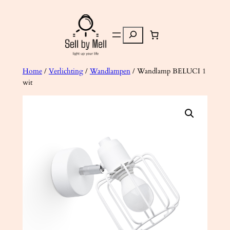
Ga
naar
Zoeken
de
inhoud
Home
/
Verlichting
/
Wandlampen
/ Wandlamp BELUCI 1
wit