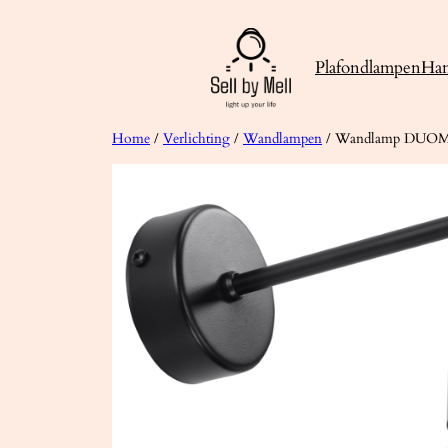
Ga
naar
Plafondlampen
Ha
de
inhoud
Home
/
Verlichting
/
Wandlampen
/ Wandlamp DUO