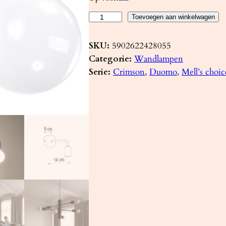
W
Toevoegen aan winkelwagen
a
n
SKU:
5902622428055
d
Categorie:
Wandlampen
l
Serie:
Crimson
, 
Duomo
, 
Mell’s choic
a
m
p
D
U
O
M
O
a
a
n