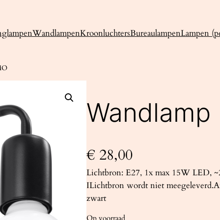
nglampen
Wandlampen
Kroonluchters
Bureaulampen
Lampen (pe
MO
Wandlamp
€
28,00
Lichtbron: E27, 1x max 15W LED, ~2
ILichtbron wordt niet meegeleverd.Af
zwart
Op voorraad