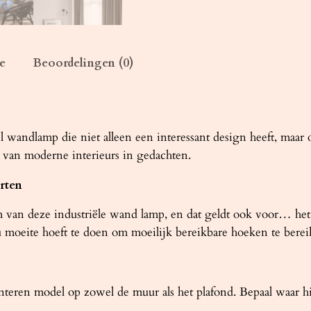
t
a
l
e
Beoordelingen (0)
ijl wandlamp die niet alleen een interessant design heeft, maa
n moderne interieurs in gedachten.
rten
van deze industriële wand lamp, en dat geldt ook voor… het
 moeite hoeft te doen om moeilijk bereikbare hoeken te berei
ren model op zowel de muur als het plafond. Bepaal waar hij e