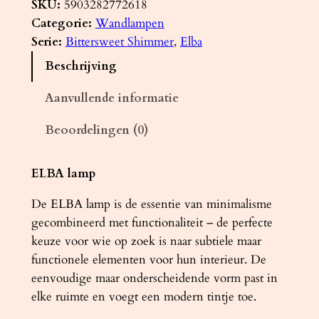
n
SKU:
5903282772618
d
Categorie:
Wandlampen
l
Serie:
Bittersweet Shimmer
, 
Elba
a
Beschrijving
m
p
Aanvullende informatie
E
Beoordelingen (0)
L
B
A
ELBA lamp
z
De ELBA lamp is de essentie van minimalisme
w
gecombineerd met functionaliteit – de perfecte
a
keuze voor wie op zoek is naar subtiele maar
r
functionele elementen voor hun interieur. De
t
eenvoudige maar onderscheidende vorm past in
a
elke ruimte en voegt een modern tintje toe.
a
n