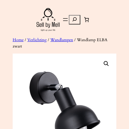
Ga
naar
Zoeken
de
inhoud
Home
/
Verlichting
/
Wandlampen
/ Wandlamp ELBA
zwart