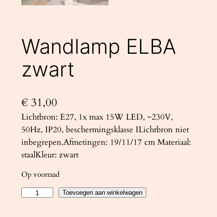
Wandlamp ELBA
zwart
€
31,00
Lichtbron: E27, 1x max 15W LED, ~230V,
50Hz, IP20, beschermingsklasse ILichtbron niet
inbegrepen.Afmetingen: 19/11/17 cm Materiaal:
staalKleur: zwart
Op voorraad
W
Toevoegen aan winkelwagen
a