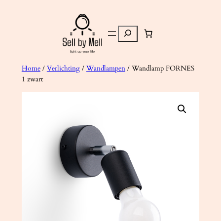
Ga
naar
Zoeken
de
inhoud
Home
/
Verlichting
/
Wandlampen
/ Wandlamp FORNES
1 zwart