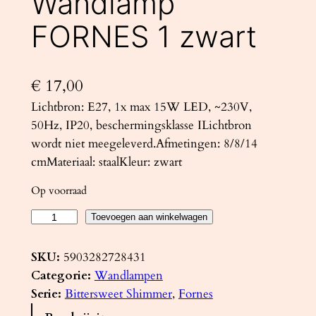
Wandlamp
FORNES 1 zwart
€
17,00
Lichtbron: E27, 1x max 15W LED, ~230V,
50Hz, IP20, beschermingsklasse ILichtbron
wordt niet meegeleverd.Afmetingen: 8/8/14
cmMateriaal: staalKleur: zwart
Op voorraad
W
Toevoegen aan winkelwagen
a
n
SKU:
5903282728431
d
Categorie:
Wandlampen
l
Serie:
Bittersweet Shimmer
, 
Fornes
a