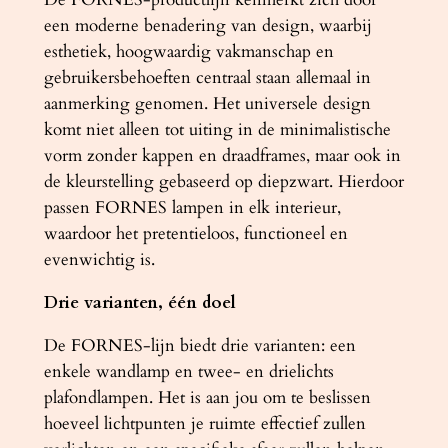
t
een moderne benadering van design, waarbij
a
esthetiek, hoogwaardig vakmanschap en
l
gebruikersbehoeften centraal staan allemaal in
aanmerking genomen. Het universele design
komt niet alleen tot uiting in de minimalistische
vorm zonder kappen en draadframes, maar ook in
de kleurstelling gebaseerd op diepzwart. Hierdoor
passen FORNES lampen in elk interieur,
waardoor het pretentieloos, functioneel en
evenwichtig is.
Drie varianten, één doel
De FORNES-lijn biedt drie varianten: een
enkele wandlamp en twee- en drielichts
plafondlampen. Het is aan jou om te beslissen
hoeveel lichtpunten je ruimte effectief zullen