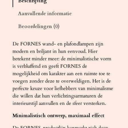
Beschrijving
m
p
Aanvullende informatie
F
Beoordelingen (0)
O
R
N
De FORNES wand- en plafondlampen zijn
E
modern en briljant in hun eenvoud. Hier
S
betekent minder meer: ​​de minimalistische vorm
1
is verbluffend en geeft FORNES de
z
mogelijkheid om karakter aan een ruimte toe te
w
voegen zonder deze te overweldigen. Het is de
a
perfecte keuze voor liefhebbers van minimalisme
r
die willen dat hun verlichtingsarmaturen de
t
interieurstijl aanvullen en de sfeer versterken.
a
Minimalistisch ontwerp, maximaal effect
a
n
De FORNES-productlijn kenmerkt zich door