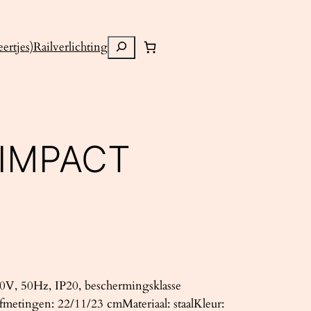
Zoeken
ertjes)
Railverlichting
 IMPACT
V, 50Hz, IP20, beschermingsklasse
metingen: 22/11/23 cmMateriaal: staalKleur: