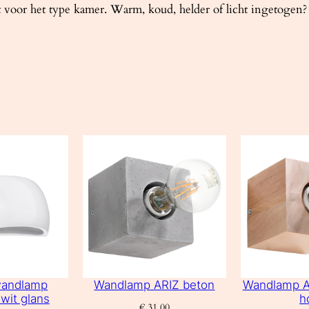
icht voor het type kamer. Warm, koud, helder of licht ingetog
wandlamp
Wandlamp ARIZ beton
Wandlamp AR
wit glans
h
€
31,00