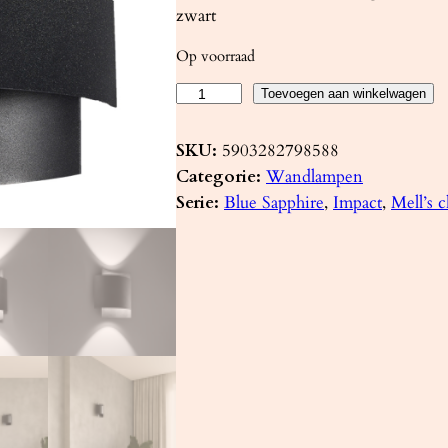
zwart
Op voorraad
W
Toevoegen aan winkelwagen
a
n
SKU:
5903282798588
d
Categorie:
Wandlampen
l
Serie:
Blue Sapphire
, 
Impact
, 
Mell’s 
a
m
p
I
M
P
A
C
T