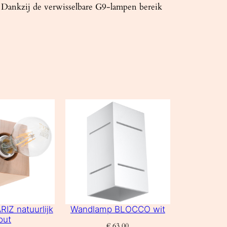
en? Dankzij de verwisselbare G9-lampen bereik
IZ natuurlijk
Wandlamp BLOCCO wit
out
€
63,00