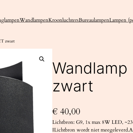
nglampen
Wandlampen
Kroonluchters
Bureaulampen
Lampen (pe
T zwart
Wandlamp
zwart
€
40,00
Lichtbron: G9, 1x max 8W LED, ~230
ILichtbron wordt niet meegeleverd.Af