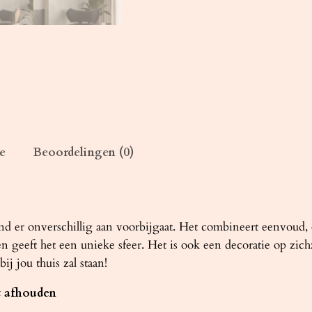
z
w
a
r
t
a
a
n
e
Beoordelingen (0)
t
a
l
d er onverschillig aan voorbijgaat. Het combineert eenvoud, e
 geeft het een unieke sfeer. Het is ook een decoratie op zich
bij jou thuis zal staan!
t afhouden