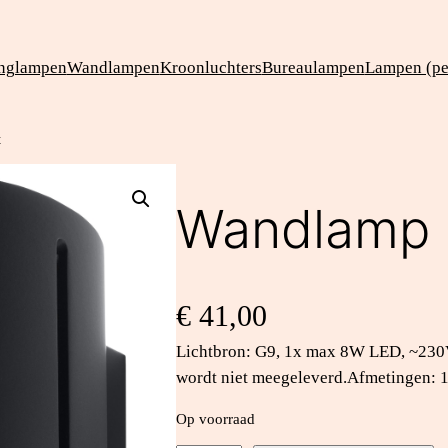
nglampen
Wandlampen
Kroonluchters
Bureaulampen
Lampen (pee
t
Wandlamp 
€
41,00
Lichtbron: G9, 1x max 8W LED, ~230V
wordt niet meegeleverd.Afmetingen: 
Op voorraad