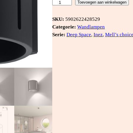
W
Toevoegen aan winkelwagen
a
n
SKU:
5902622428529
d
Categorie:
Wandlampen
l
Serie:
Deep Space
, 
Inez
, 
Mell’s choic
a
m
p
I
N
E
Z
z
w
a
r
t