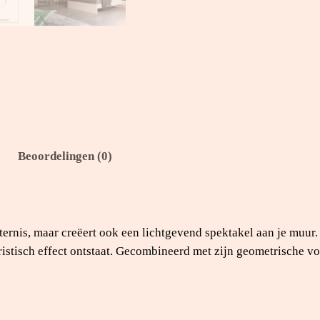
a
a
n
t
a
l
Beoordelingen (0)
ernis, maar creëert ook een lichtgevend spektakel aan je muur.
ristisch effect ontstaat. Gecombineerd met zijn geometrische v