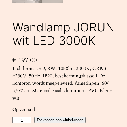
Wandlamp JORUN
wit LED 3000K
€
197,00
Lichtbron: LED, 8W, 1058lm, 3000K, CRI93,
~230V, 50Hz, IP20, beschermingsklasse I De
lichtbron wordt meegeleverd. Afmetingen: 60/
5,5/7 cm Materiaal: staal, aluminium, PVC Kleur:
wit
Op voorraad
W
Toevoegen aan winkelwagen