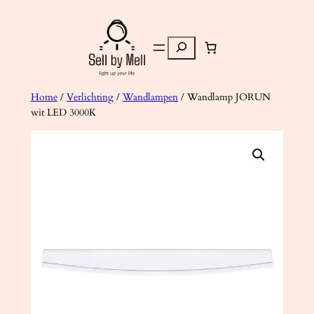
Ga
naar
Zoeken
de
inhoud
Home
/
Verlichting
/
Wandlampen
/ Wandlamp JORUN
wit LED 3000K