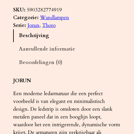
a
n
SKU:
5903282774919
d
Categorie:
Wandlampen
l
Serie:
Jorun
, 
Thoro
a
Beschrijving
m
p
Aanvullende informatie
J
Beoordelingen (0)
O
R
U
JORUN
N
Een moderne ledarmatuur die een perfect
w
voorbeeld is van elegant en minimalistisch
i
design. De ledstrip is omsloten door een slank
t
metalen paneel dat in een booglijn loopt,
L
waardoor het een intrigerende, dynamische vorm
E
krijgt. De armaturen zijn verkrijgbaar als
D