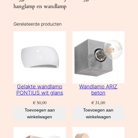
hanglamp en wandlamp
3
0
0
Gerelateerde producten
0
K
a
a
n
t
a
Gelakte wandlamp
Wandlamp ARIZ
l
PONTIUS wit glans
beton
€
50,00
€
31,00
Toevoegen aan
Toevoegen aan
winkelwagen
winkelwagen