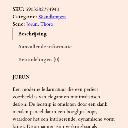
a
n
SKU:
5903282774940
d
Categorie:
Wandlampen
l
Serie:
Jorun
, 
Thoro
a
Beschrijving
m
p
Aanvullende informatie
J
Beoordelingen (0)
O
R
U
JORUN
N
Een moderne ledarmatuur die een perfect
w
voorbeeld is van elegant en minimalistisch
i
design. De ledstrip is omsloten door een slank
t
metalen paneel dat in een booglijn loopt,
L
waardoor het een intrigerende, dynamische vorm
E
krijgt. De armaturen zijn verkrijgbaar als
D