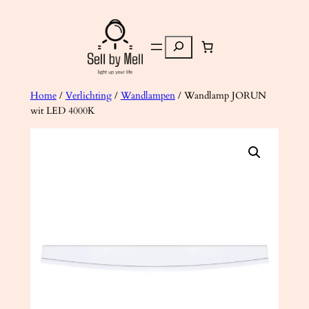
Ga
naar
Zoeken
de
inhoud
Home
/
Verlichting
/
Wandlampen
/ Wandlamp JORUN
wit LED 4000K