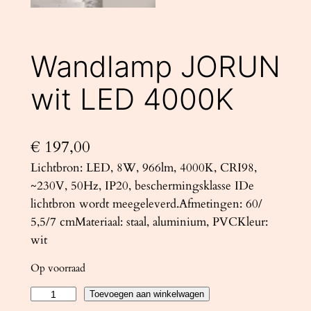
Wandlamp JORUN
wit LED 4000K
€
197,00
Lichtbron: LED, 8W, 966lm, 4000K, CRI98,
~230V, 50Hz, IP20, beschermingsklasse IDe
lichtbron wordt meegeleverd.Afmetingen: 60/
5,5/7 cmMateriaal: staal, aluminium, PVCKleur:
wit
Op voorraad
W
Toevoegen aan winkelwagen