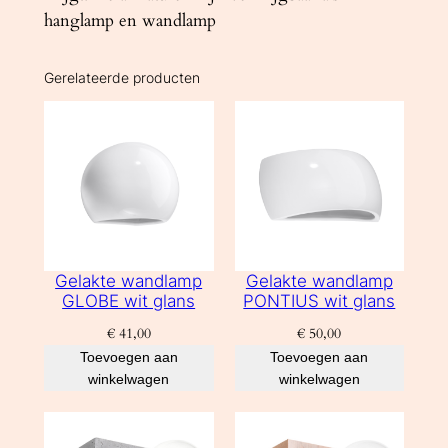
hanglamp en wandlamp
4
0
0
Gerelateerde producten
0
K
a
a
n
t
a
Gelakte wandlamp
Gelakte wandlamp
l
GLOBE wit glans
PONTIUS wit glans
€
41,00
€
50,00
Toevoegen aan
Toevoegen aan
winkelwagen
winkelwagen