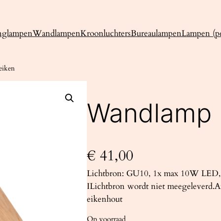
nglampen
Wandlampen
Kroonluchters
Bureaulampen
Lampen (pe
eiken
Wandlamp 
€
41,00
Lichtbron: GU10, 1x max 10W LED, 
ILichtbron wordt niet meegeleverd.A
eikenhout
Op voorraad