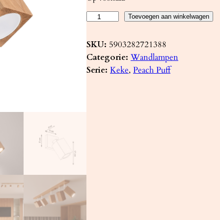
W
Toevoegen aan winkelwagen
a
n
SKU:
5903282721388
d
Categorie:
Wandlampen
l
Serie:
Keke
, 
Peach Puff
a
m
p
K
E
K
E
e
i
k
e