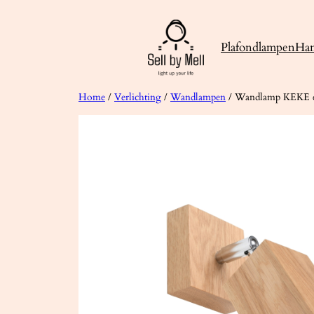
Ga
naar
Plafondlampen
Ha
de
inhoud
Home
/
Verlichting
/
Wandlampen
/ Wandlamp KEKE 