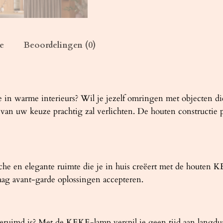
n
a
a
n
e
Beoordelingen (0)
t
a
l
te in warme interieurs? Wil je jezelf omringen met objecten 
an uw keuze prachtig zal verlichten. De houten constructie pa
ische en elegante ruimte die je in huis creëert met de hout
raag avant-garde oplossingen accepteren.
geruimd is? Met de KEKE-lamp verspil je geen tijd aan langd