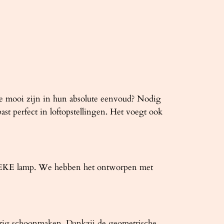
die mooi zijn in hun absolute eenvoud? Nodig
st perfect in loftopstellingen. Het voegt ook
en KEKE lamp. We hebben het ontworpen met
urig schoonmaken. Dankzij de geometrische