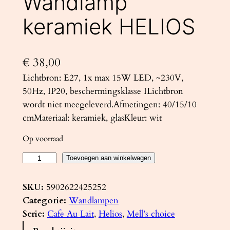
Wandlamp
keramiek HELIOS
€
38,00
Lichtbron: E27, 1x max 15W LED, ~230V,
50Hz, IP20, beschermingsklasse ILichtbron
wordt niet meegeleverd.Afmetingen: 40/15/10
cmMateriaal: keramiek, glasKleur: wit
Op voorraad
W
Toevoegen aan winkelwagen
a
n
SKU:
5902622425252
d
Categorie:
Wandlampen
l
Serie:
Cafe Au Lait
, 
Helios
, 
Mell’s choice
a