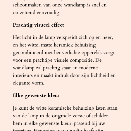
a
schoonmaken van onze wandlamp is snel en
n
ontzettend eenvoudig.
t
Prachtig visueel effect
a
l
Het licht in de lamp verspreidt zich op en neer,
en het witte, matte keramiek behuizing
gecombineerd met het verlichte oppervlak zorgt
voor een prachtige visuele compositie. De
wandlamp zal prachtig staan ​​in moderne
interieurs en maakt indruk door zijn lichtheid en
elegante vorm.
Elke gewenste kleur
Je kunt de witte keramische behuizing laten staan
van de lamp in de originele versie of schilder
hem in elke gewenste kleur, passend bij uw
interieur. Het enige wat u nodig heeft zijn