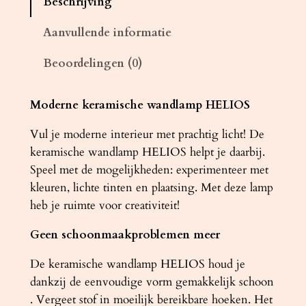
Beschrijving
m
p
Aanvullende informatie
k
Beoordelingen (0)
e
r
a
Moderne keramische wandlamp HELIOS
m
Vul je moderne interieur met prachtig licht! De
i
keramische wandlamp HELIOS helpt je daarbij.
e
Speel met de mogelijkheden: experimenteer met
k
kleuren, lichte tinten en plaatsing. Met deze lamp
H
heb je ruimte voor creativiteit!
E
L
Geen schoonmaakproblemen meer
I
O
De keramische wandlamp HELIOS houd je
S
dankzij de eenvoudige vorm gemakkelijk schoon
a
. Vergeet stof in moeilijk bereikbare hoeken. Het