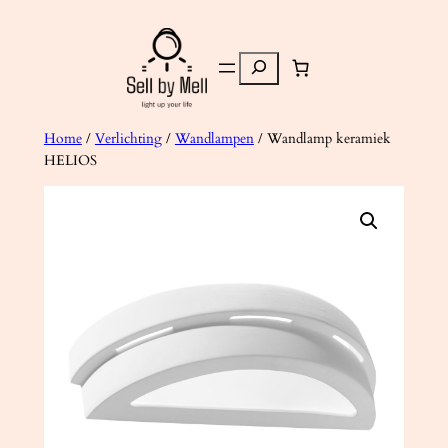
Ga
naar
Zoeken
de
inhoud
Home
/
Verlichting
/
Wandlampen
/ Wandlamp keramiek
HELIOS