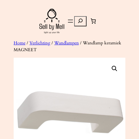
Ga
naar
Zoeken
de
inhoud
Home
/
Verlichting
/
Wandlampen
/ Wandlamp keramiek
MAGNEET