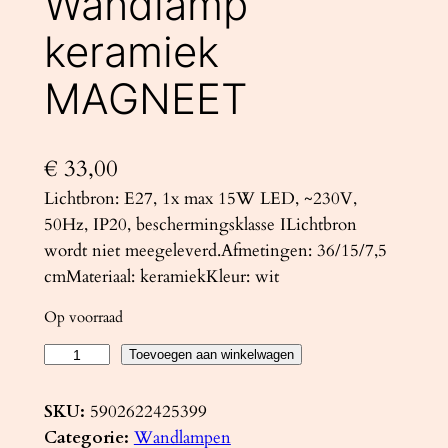
Wandlamp
keramiek
MAGNEET
€
33,00
Lichtbron: E27, 1x max 15W LED, ~230V,
50Hz, IP20, beschermingsklasse ILichtbron
wordt niet meegeleverd.Afmetingen: 36/15/7,5
cmMateriaal: keramiekKleur: wit
Op voorraad
W
Toevoegen aan winkelwagen
a
n
SKU:
5902622425399
d
Categorie:
Wandlampen