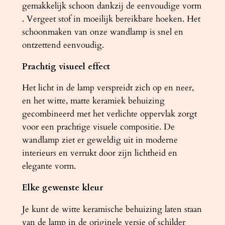
E
gemakkelijk schoon dankzij de eenvoudige vorm
T
. Vergeet stof in moeilijk bereikbare hoeken. Het
a
schoonmaken van onze wandlamp is snel en
a
ontzettend eenvoudig.
n
Prachtig visueel effect
t
a
Het licht in de lamp verspreidt zich op en neer,
l
en het witte, matte keramiek behuizing
gecombineerd met het verlichte oppervlak zorgt
voor een prachtige visuele compositie. De
wandlamp ziet er geweldig uit in moderne
interieurs en verrukt door zijn lichtheid en
elegante vorm.
Elke gewenste kleur
Je kunt de witte keramische behuizing laten staan
van de lamp in de originele versie of schilder