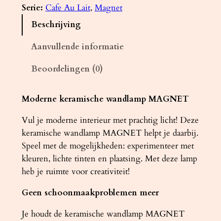
l
Serie:
Cafe Au Lait
, 
Magnet
a
Beschrijving
m
p
Aanvullende informatie
k
Beoordelingen (0)
e
r
a
Moderne keramische wandlamp MAGNET
m
Vul je moderne interieur met prachtig licht! Deze
i
keramische wandlamp MAGNET helpt je daarbij.
e
Speel met de mogelijkheden: experimenteer met
k
kleuren, lichte tinten en plaatsing. Met deze lamp
M
heb je ruimte voor creativiteit!
A
G
Geen schoonmaakproblemen meer
N
E
Je houdt de keramische wandlamp MAGNET