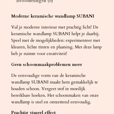
Beoordelingen (0)
e
r
a
Moderne keramische wandlamp SUBANI
m
Vul je moderne interieur met prachtig licht! De
i
keramische wandlamp SUBANI helpt je daarbij.
e
Speel met de mogelijkheden: experimenteer met
k
kleuren, lichte tinten en plaatsing. Met deze lamp
S
heb je ruimte voor creativiteit!
U
B
Geen schoonmaakproblemen meer
A
N
De eenvoudige vorm van de keramische
I
wandlamp SUBANI maakt hem gemakkelijk te
a
houden schoon. Vergeet stof in moeilijk
a
bereikbare hoeken. Het schoonmaken van onze
n
wandlamp is snel en ontzettend eenvoudig.
t
Prachtig visueel effect
a