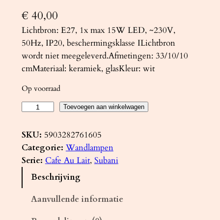
€
40,00
Lichtbron: E27, 1x max 15W LED, ~230V,
50Hz, IP20, beschermingsklasse ILichtbron
wordt niet meegeleverd.Afmetingen: 33/10/10
cmMateriaal: keramiek, glasKleur: wit
Op voorraad
W
Toevoegen aan winkelwagen
a
n
SKU:
5903282761605
d
Categorie:
Wandlampen
l
Serie:
Cafe Au Lait
, 
Subani
a
Beschrijving
m
p
Aanvullende informatie
k