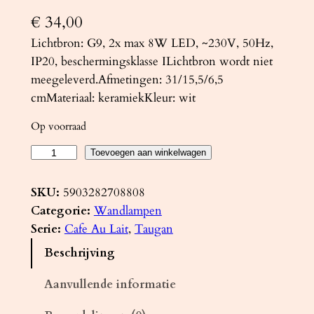
€
34,00
Lichtbron: G9, 2x max 8W LED, ~230V, 50Hz,
IP20, beschermingsklasse ILichtbron wordt niet
meegeleverd.Afmetingen: 31/15,5/6,5
cmMateriaal: keramiekKleur: wit
Op voorraad
W
Toevoegen aan winkelwagen
a
n
SKU:
5903282708808
d
Categorie:
Wandlampen
l
Serie:
Cafe Au Lait
, 
Taugan
a
Beschrijving
m
p
Aanvullende informatie
k