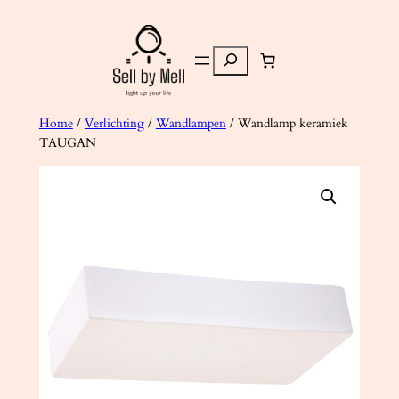
Ga
naar
Zoeken
de
inhoud
Home
/
Verlichting
/
Wandlampen
/ Wandlamp keramiek
TAUGAN