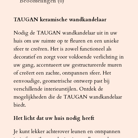
Beoordelingen (0)
e
r
a
TAUGAN keramische wandkandelaar
m
Nodig de TAUGAN wandkandelaar uit in uw
i
huis om uw ruimte op te fleuren en een unieke
e
sfeer te creëren. Het is zowel functioneel als
k
decoratief en zorgt voor voldoende verlichting in
T
uw gang, accentueert uw gestructureerde muren
A
of creëert een zachte, ontspannen sfeer. Het
U
eenvoudige, geometrische ontwerp past bij
G
verschillende interieurstijlen. Ontdek de
A
mogelijkheden die de TAUGAN wandkandelaar
N
biedt.
a
a
Het licht dat uw huis nodig heeft
n
t
Je kunt lekker achterover leunen en ontspannen
a