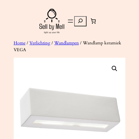
Ga
naar
Zoeken
de
inhoud
Home
/
Verlichting
/
Wandlampen
/ Wandlamp keramiek
VEGA