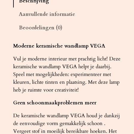
Beschrijving
m
p
Aanvullende informatie
k
Beoordelingen (0)
e
r
a
Moderne keramische wandlamp VEGA
m
Vul je moderne interieur met prachtig licht! Deze
i
keramische wandlamp VEGA helpt je daarbij.
e
Speel met mogelijkheden: experimenteer met
k
kleuren, lichte tinten en plaatsing. Met deze lamp
V
heb je ruimte voor creativiteit!
E
G
Geen schoonmaakproblemen meer
A
a
De keramische wandlamp VEGA houd je dankzij
a
de eenvoudige vorm gemakkelijk schoon .
n
Vergeet stof in moeilijk bereikbare hoeken. Het