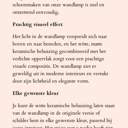
t
schoonmaken van onze wandlamp is snel en
a
ontzettend eenvoudig.
l
Prachtig visueel effect
Het licht in de wandlamp verspreidt zich naar
boven en naar beneden, en het witte, matte
keramische behuizing gecombineerd met het
verlichte oppervlak zorgt voor een prachtige
visuele compositie. De wandlamp ziet er
geweldig uit in moderne interieurs en verrukt
door zijn lichtheid en elegante vorm.
Elke gewenste kleur
Je kunt de witte keramische behuizing laten staan
van de wandlamp in de originele versie of
schilder hem in elke gewenste kleur, passend bij
jouw interieur. Het enige wat u nodig heeft zijn