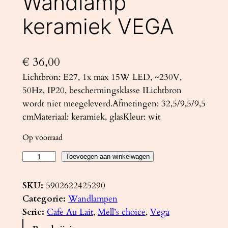
Wandlamp
keramiek VEGA
€
36,00
Lichtbron: E27, 1x max 15W LED, ~230V,
50Hz, IP20, beschermingsklasse ILichtbron
wordt niet meegeleverd.Afmetingen: 32,5/9,5/9,5
cmMateriaal: keramiek, glasKleur: wit
Op voorraad
W
Toevoegen aan winkelwagen
a
n
SKU:
5902622425290
d
Categorie:
Wandlampen
l
Serie:
Cafe Au Lait
, 
Mell’s choice
, 
Vega
a