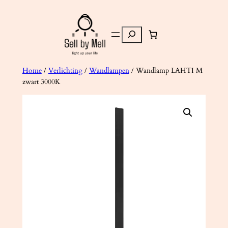
Ga
naar
Zoeken
de
inhoud
Home
/
Verlichting
/
Wandlampen
/ Wandlamp LAHTI M
zwart 3000K