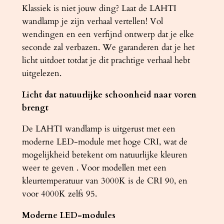
K
Klassiek is niet jouw ding? Laat de LAHTI
a
wandlamp je zijn verhaal vertellen! Vol
a
wendingen en een verfijnd ontwerp dat je elke
n
seconde zal verbazen. We garanderen dat je het
t
licht uitdoet totdat je dit prachtige verhaal hebt
a
uitgelezen.
l
Licht dat natuurlijke schoonheid naar voren
brengt
De LAHTI wandlamp is uitgerust met een
moderne LED-module met hoge CRI, wat de
mogelijkheid betekent om natuurlijke kleuren
weer te geven . Voor modellen met een
kleurtemperatuur van 3000K is de CRI 90, en
voor 4000K zelfs 95.
Moderne LED-modules