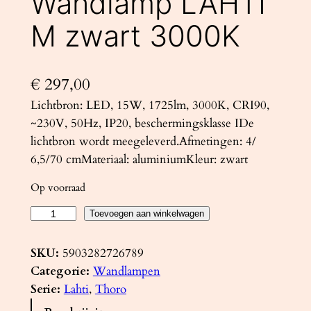
Wandlamp LAHTI
M zwart 3000K
€
297,00
Lichtbron: LED, 15W, 1725lm, 3000K, CRI90,
~230V, 50Hz, IP20, beschermingsklasse IDe
lichtbron wordt meegeleverd.Afmetingen: 4/
6,5/70 cmMateriaal: aluminiumKleur: zwart
Op voorraad
W
Toevoegen aan winkelwagen
a
n
SKU:
5903282726789
d
Categorie:
Wandlampen
l
Serie:
Lahti
, 
Thoro
a