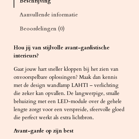
Beschrijving
m
p
Aanvullende informatie
L
Beoordelingen (0)
A
H
T
Hou jij van stijlvolle avant-gardistische
I
interieurs?
M
Gaat jouw hart sneller kloppen bij het zien van
z
onvoorspelbare oplossingen? Maak dan kennis
w
met de design wandlamp LAHTI – verlichting
a
die zeker kan opvallen. De langwerpige, smalle
r
behuizing met een LED-module over de gehele
t
lengte zorgt voor een verspreide, sfeervolle gloed
3
die perfect werkt als extra lichtbron.
0
0
Avant-garde op zijn best
0