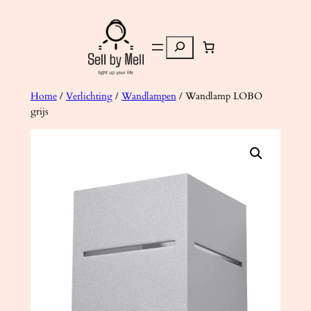
Ga
naar
Zoeken
de
inhoud
Home
/
Verlichting
/
Wandlampen
/ Wandlamp LOBO
grijs