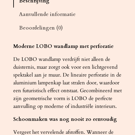
Beschrijving
m
p
Aanvullende informatie
L
Beoordelingen (0)
O
B
O
Moderne LOBO wandlamp met perforatie
g
De LOBO wandlamp verdrijft niet alleen de
r
duisternis, maar zorgt ook voor een lichtgevend
i
spektakel aan je muur. De lineaire perforatie in de
j
aluminium lampenkap laat stralen door, waardoor
s
een futuristisch effect ontstaat. Gecombineerd met
a
zijn geometrische vorm is LOBO de perfecte
a
aanvulling op moderne of industriële interieurs.
n
t
Schoonmaken was nog nooit zo eenvoudig
a
l
Vergeet het vervelende afstoffen. Wanneer de