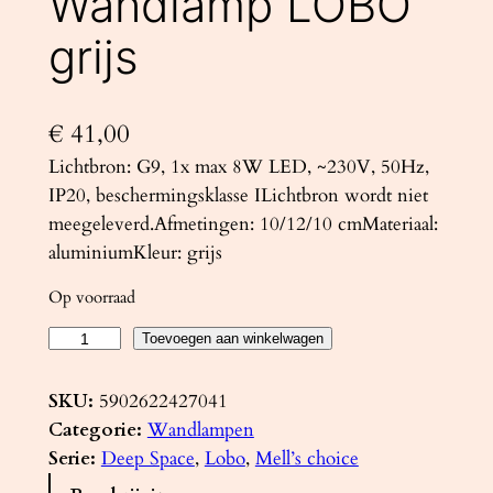
Wandlamp LOBO
grijs
€
41,00
Lichtbron: G9, 1x max 8W LED, ~230V, 50Hz,
IP20, beschermingsklasse ILichtbron wordt niet
meegeleverd.Afmetingen: 10/12/10 cmMateriaal:
aluminiumKleur: grijs
Op voorraad
W
Toevoegen aan winkelwagen
a
n
SKU:
5902622427041
d
Categorie:
Wandlampen
l
Serie:
Deep Space
, 
Lobo
, 
Mell’s choice
a