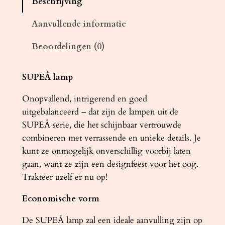
Beschrijving
m
p
Aanvullende informatie
L
Beoordelingen (0)
O
O
P
SUPEÅ lamp
c
Onopvallend, intrigerend en goed
h
uitgebalanceerd – dat zijn de lampen uit de
r
SUPEÅ serie, die het schijnbaar vertrouwde
o
combineren met verrassende en unieke details. Je
o
kunt ze onmogelijk onverschillig voorbij laten
m
gaan, want ze zijn een designfeest voor het oog.
a
Trakteer uzelf er nu op!
a
n
Economische vorm
t
a
De SUPEÅ lamp zal een ideale aanvulling zijn op