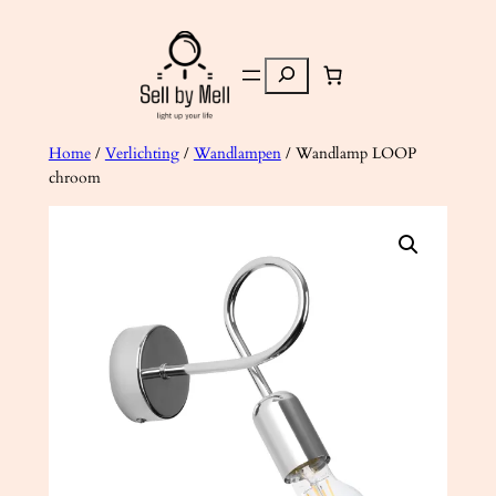
Ga
naar
Zoeken
de
inhoud
Home
/
Verlichting
/
Wandlampen
/ Wandlamp LOOP
chroom