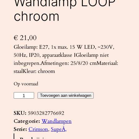
Wandlamp LOOP
chroom
€
21,00
Gloeilamp: E27, 1x max. 15 W LED, ~230V,
50Hz, IP20, apparaatklasse IGloeilamp niet
inbegrepen.Afmetingen: 25/8/20 cmMateriaal:
staalKleur: chroom
Op voorraad
W
Toevoegen aan winkelwagen
a
n
SKU:
5903282776692
d
Categorie:
Wandlampen
l
Serie:
Crimson
, 
SupeÅ‚
a