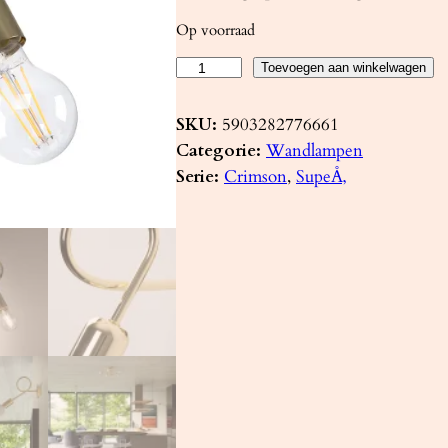
Op voorraad
W
Toevoegen aan winkelwagen
a
n
SKU:
5903282776661
d
Categorie:
Wandlampen
l
Serie:
Crimson
, 
SupeÅ‚
a
m
p
L
O
O
P
g
l
a