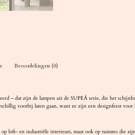
n
z
e
n
d
g
o
u
e
Beoordelingen (0)
d
a
a
n
t
eerd – dat zijn de lampen uit de SUPEÅ serie, die het schijn
a
schillig voorbij laten gaan, want ze zijn een designfeest voor 
l
op loft- en industriële interieurs, maar ook op ruimtes die z