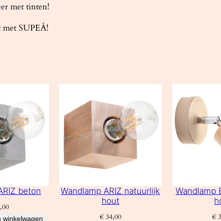
r met tinten!
et met SUPEÅ!
ARIZ beton
Wandlamp ARIZ natuurlijk
Wandlamp B
hout
h
,00
€
34,00
€
3
 winkelwagen