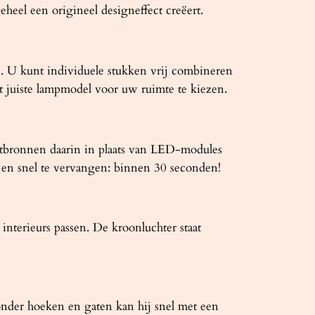
heel een origineel designeffect creëert.
. U kunt individuele stukken vrij combineren
et juiste lampmodel voor uw ruimte te kiezen.
htbronnen daarin in plaats van LED-modules
en snel te vervangen: binnen 30 seconden!
interieurs passen. De kroonluchter staat
nder hoeken en gaten kan hij snel met een