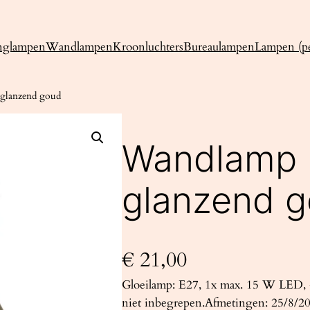
nglampen
Wandlampen
Kroonluchters
Bureaulampen
Lampen (pe
lanzend goud
Wandlamp
glanzend 
€
21,00
Gloeilamp: E27, 1x max. 15 W LED, ~
niet inbegrepen.Afmetingen: 25/8/20 