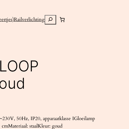
Zoeken
ertjes)
Railverlichting
 LOOP
goud
230V, 50Hz, IP20, apparaatklasse IGloeilamp
cmMateriaal: staalKleur: goud